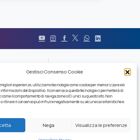
Durc
Gestisci Consenso Cookie
Pec
Privacy
e migliori esperienze, utilizziamo tecnologie come i cookie per memorizzare e/o
Certificazioni
 informazioni del dispositivo. Il consenso a queste tecnologie ci permetterà di
Codice Etico
i come il comportamento di navigazione o ID unici su questo sito. Non
Modello Organizzativo
o ritirare il consenso può influire negativamente su alcune caratteristiche e
Whistleblowing
Comunicazioni
cetta
Nega
Visualizza le preferenze
Ripristino Servizi