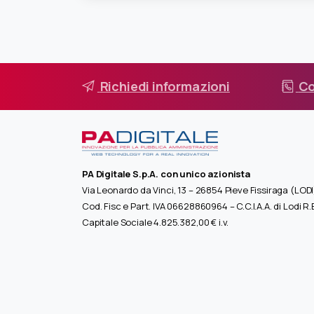
Richiedi informazioni
Co
PA Digitale S.p.A. con unico azionista
Via Leonardo da Vinci, 13 – 26854 Pieve Fissiraga (LODI
Cod. Fisc e Part. IVA 06628860964 – C.C.I.A.A. di Lodi R
Capitale Sociale 4.825.382,00 € i.v.