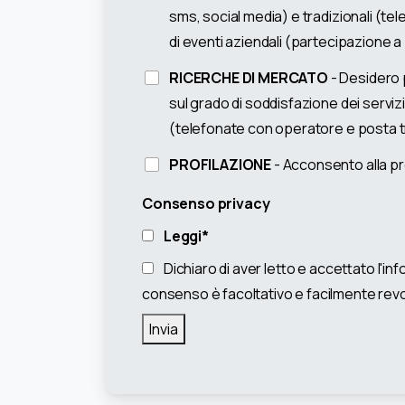
sms, social media) e tradizionali (tel
di eventi aziendali (partecipazione a
RICERCHE DI MERCATO
- Desidero p
sul grado di soddisfazione dei servizi
(telefonate con operatore e posta t
PROFILAZIONE
- Acconsento alla prof
Consenso privacy
Leggi*
Dichiaro di aver letto e accettato l'inf
consenso è facoltativo e facilmente revo
Invia