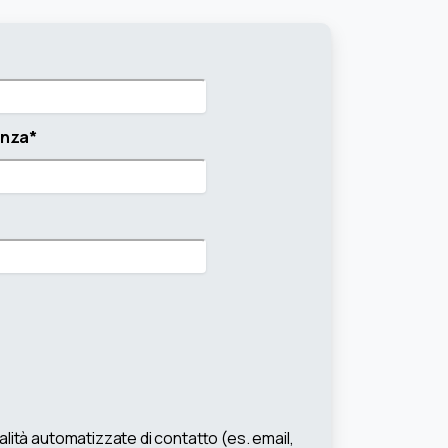
enza*
ità automatizzate di contatto (es. email,