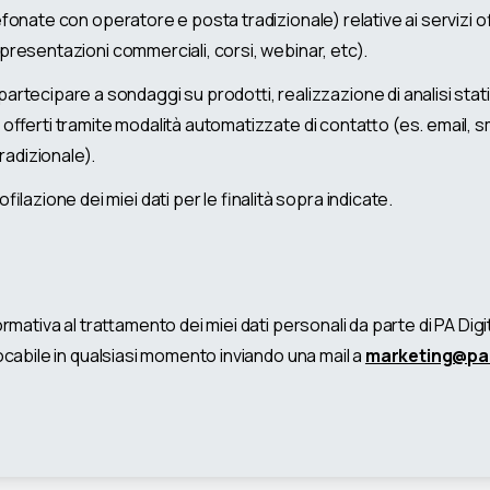
efonate con operatore e posta tradizionale) relative ai servizi o
 presentazioni commerciali, corsi, webinar, etc).
artecipare a sondaggi su prodotti, realizzazione di analisi stati
 offerti tramite modalità automatizzate di contatto (es. email, sm
radizionale).
ilazione dei miei dati per le finalità sopra indicate.
ormativa al trattamento dei miei dati personali da parte di PA Dig
cabile in qualsiasi momento inviando una mail a
marketing@padi