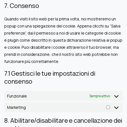
to
7. Consenso
wordpress
service
varie
Quando visiti il sito web per la prima volta, noi mostreremo un
popup con una spiegazione dei cookie. Appena clicchi su “Salva
preferenze”, dai il permesso a noi di usare le categorie di cookie
e plugin come descritto in questa dichiarazione relativa ai popup
e cookie. Puoi disabilitare i cookie attraverso il tuo browser, ma
prendi in considerazione, che il nostro sito web potrebbe non
funzionare più correttamente.
7.1 Gestisci le tue impostazioni di
consenso
Funzionale
Sempre attivo
Marketing
Marketin
8. Abilitare/disabilitare e cancellazione dei