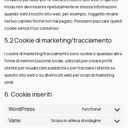
modo non devi inserire ripetutamente le stesse informazioni
quando visiti il nostro sito web, per esempio, l’oggetto rimane
nel tuo carrello finché non hai pagato. Possiamo piazzare questi
cookie senza il tuo consenso.
5.2 Cookie di marketing/tracciamento
I cookie di marketing/tracciamento sono cookie o qualsiasi altra
forma di memorizzazione locale, utilizzati per creare profili
utente per visualizzare pubblicità o per tracciare l’utente su
questo sito web o su diversi siti web per scopi di marketing
simili.
6. Cookie inseriti
WordPress
Functional
Consent
to
Varie
Scopo in attesa di indagine
Consent
service