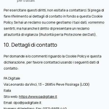
per trattarli.
Per esercitare questi diritti, non esitate a contattarci. Si prega di
fare riferimento ai dettagli di contatto in fondo a questa Cookie
Policy. Se hai un reclamo su come gestiamo i tuoi dati, vorremmo
sentirti, ma hai anche il diritto di presentare un reclamo
all’autorità di vigilanza (l’Autorità per la Protezione dei Dati).
10. Dettagli di contatto
Per domande e/o commenti riguardo la Cookie Policy e questa
dichiarazione, per favore contattaci usando i seguenti dati di
contatto:
PA Digitale
Via Leonardo da Vinci, 13 – 26854 Pieve Fissiraga (LODI)
Italia
Sito web:
https://www.padigitale.it
Email:
dpo@
padigitale.it
Numero di telefono: Fax: 0371-5935.440