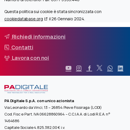
Questa politica sui cookie è stata sincronizzata con
cookiedatabase.org
il 26 Gennaio 2024.
Richiedi informazioni
Contatti
Lavora con noi
PA Digitale S.p.A. con unico azionista
Via Leonardo da Vinci, 13 – 26854 Pieve Fissiraga (LODI)
Cod. Fisc e Part. IVA 06628860964 – C.C.I.A.A. di Lodi R.E.A. n°
1464686
Capitale Sociale 4.825.382,00 € i.v.