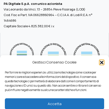
PA Digitale S.p.A. con unico azionista
Via Leonardo da Vinci, 13 – 26854 Pieve Fissiraga (LODI)
Cod. Fisc e Part. IVA 06628860964 – C.C.I.A.A. di Lodi R.E.A. n°
1464686
Capitale Sociale 4.825.382,00 € i.v.
Gestisci Consenso Cookie
Per fornire le migliori esperienze, utilizziamo tecnologie come i cookie per
memorizzare e/o accedere alle informazioni del dispositivo. Il consenso a
queste tecnologie ci permetterà di elaborare dati come il comportamento di
Durc
navigazione o ID unici su questo sito. Non acconsentire o ritirare il consenso
Pec
può influire negativamente su alcune caratteristiche e funzioni.
Privacy
Certificazioni
Accetta
Codice Etico