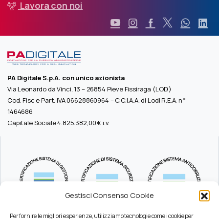
Lavora con noi
PA Digitale S.p.A. con unico azionista
Via Leonardo da Vinci, 13 – 26854 Pieve Fissiraga (LODI)
Cod. Fisc e Part. IVA 06628860964 – C.C.I.A.A. di Lodi R.E.A. n°
1464686
Capitale Sociale 4.825.382,00 € i.v.
Gestisci Consenso Cookie
Per fornire le migliori esperienze, utilizziamo tecnologie come i cookie per