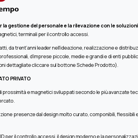
er la gestione del personale e la rilevazione con le soluzio
netici, terminali per il controllo accessi.
atti, da trent’anni leader nell’ideazione, realizzazione e distribu
professionali, d’imprese piccole, medie e grandi e di enti pubblici
oni dettagliate cliccare sul bottone Schede Prodotto).
ATO PRIVATO
 di prossimità e magnetici sviluppati secondo le più avanzate te
ercato.
vazione presenze dal design molto curato, componibili, flessibili 
FID per il controllo accessi, il design moderno e la personalizza