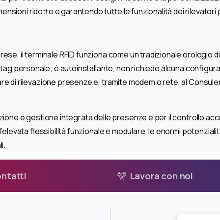
ioni ridotte e garantendo tutte le funzionalità dei rilevatori p
prese, il terminale RFID funziona come un tradizionale orologio d
o tag personale; è autoinstallante, non richiede alcuna configur
e di rilevazione presenze e, tramite modem o rete, al Consulente
azione e gestione integrata delle presenze e per il controllo acc
l’elevata flessibilità funzionale e modulare, le enormi potenzialit
i.
ntatti
Lavora con noi