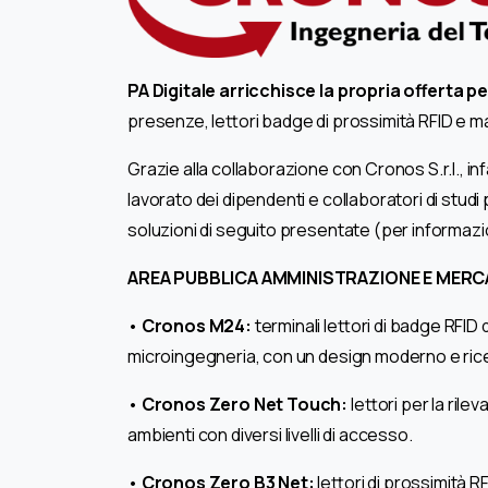
PA Digitale arricchisce la propria offerta p
presenze, lettori badge di prossimità RFID e mag
Grazie alla collaborazione con Cronos S.r.l., inf
lavorato dei dipendenti e collaboratori di studi 
soluzioni di seguito presentate (per informazi
AREA PUBBLICA AMMINISTRAZIONE E MERC
•
Cronos M24:
terminali lettori di badge RFID
microingegneria, con un design moderno e ric
•
Cronos Zero Net Touch:
lettori per la rile
ambienti con diversi livelli di accesso.
•
Cronos Zero B3 Net:
lettori di prossimità R