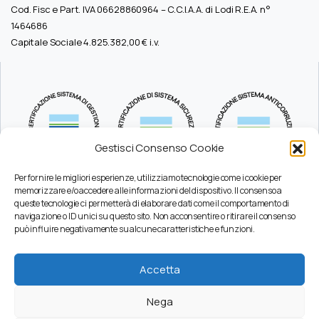
Cod. Fisc e Part. IVA 06628860964 – C.C.I.A.A. di Lodi R.E.A. n°
1464686
Capitale Sociale 4.825.382,00 € i.v.
Gestisci Consenso Cookie
Per fornire le migliori esperienze, utilizziamo tecnologie come i cookie per
memorizzare e/o accedere alle informazioni del dispositivo. Il consenso a
queste tecnologie ci permetterà di elaborare dati come il comportamento di
Durc
navigazione o ID unici su questo sito. Non acconsentire o ritirare il consenso
Pec
può influire negativamente su alcune caratteristiche e funzioni.
Privacy
Certificazioni
Accetta
Codice Etico
Modello Organizzativo
Nega
Whistleblowing