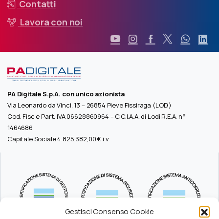
Contatti
Lavora con noi
PA Digitale S.p.A. con unico azionista
Via Leonardo da Vinci, 13 – 26854 Pieve Fissiraga (LODI)
Cod. Fisc e Part. IVA 06628860964 – C.C.I.A.A. di Lodi R.E.A. n°
1464686
Capitale Sociale 4.825.382,00 € i.v.
Gestisci Consenso Cookie