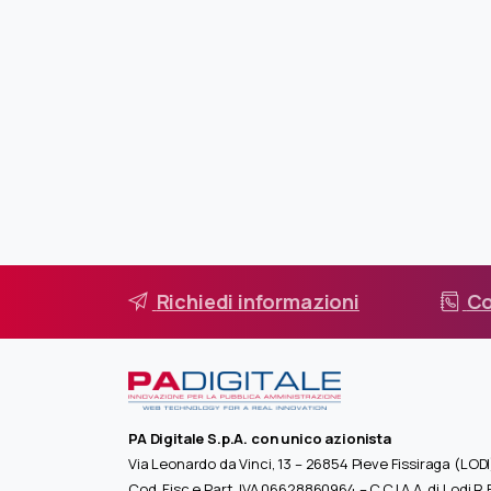
Richiedi informazioni
Co
PA Digitale S.p.A. con unico azionista
Via Leonardo da Vinci, 13 – 26854 Pieve Fissiraga (LODI
Cod. Fisc e Part. IVA 06628860964 – C.C.I.A.A. di Lodi R