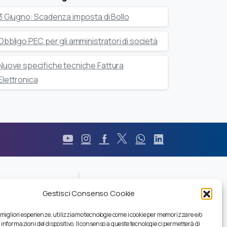
3 Giugno: Scadenza imposta di Bollo
Obbligo PEC per gli amministratori di società
Nuove specifiche tecniche Fattura
Elettronica
Durc
Gestisci Consenso Cookie
Pec
Privacy
e migliori esperienze, utilizziamo tecnologie come i cookie per memorizzare e/o
Certificazioni
 informazioni del dispositivo. Il consenso a queste tecnologie ci permetterà di