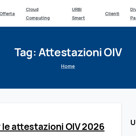
Cloud
URBI
Di
Offerta
Clienti
Computing
Smart
Pa
Tag:
Attestazioni
OIV
Home
0
U
 le attestazioni OIV 2026