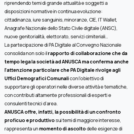
riprendendo temi di grande attualità e soggetti a
disposizioni normative in continua evoluzione:
cittadinanza, iure sanguinis, minoranze, CIE, IT Wallet,
Anagrafe Nazionale dello Stato Civile digitale (ANSC),
nuove genitorialità, elettorato, servizi cimiteriali…
La partecipazione di PA Digitale al Convegno Nazionale
consolida non solo il
rapporto di collaborazione che da
tempo lega la società ad ANUSCA ma conferma anche
l’attenzione particolare che PA Digitale rivolge agli
Uffici Demografici Comunali
con l’obiettivo di
supportare gli operatori nelle diverse attività e tematiche,
con contributi altamente professionali di esperti e
consulenti tecnici d’area.
ANUSCA offre, infatti, la possibilità di un confronto
proficuo e produttivo
sui temi di maggiore interesse,
rappresenta un
momento di ascolto
delle esigenze di