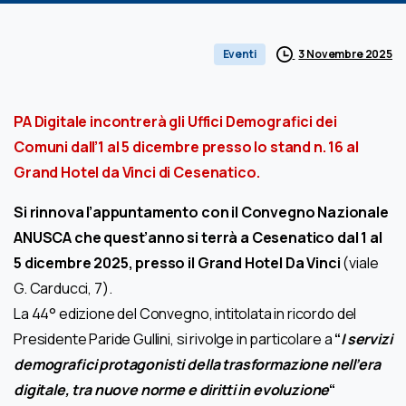
3 Novembre 2025
Eventi
PA Digitale incontrerà gli Uffici Demografici dei
Comuni dall’1 al 5 dicembre presso lo stand n. 16 al
Grand Hotel da Vinci di Cesenatico.
Si rinnova l’appuntamento con il Convegno Nazionale
ANUSCA che quest’anno si terrà a Cesenatico dal 1 al
5 dicembre 2025, presso il Grand Hotel Da Vinci
(viale
G. Carducci, 7).
La 44° edizione del Convegno, intitolata in ricordo del
Presidente Paride Gullini, si rivolge in particolare a
“
I servizi
demografici protagonisti della trasformazione nell’era
digitale, tra nuove norme e diritti in evoluzione
“