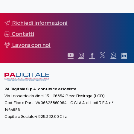
Richiedi informazioni
Contatti
Lavora con noi
PA Digitale S.p.A. con unico azionista
Via Leonardo da Vinci, 13 – 26854 Pieve Fissiraga (LODI)
Cod. Fisc e Part. IVA 06628860964 – C.C.I.A.A. di Lodi R.E.A. n°
1464686
Capitale Sociale 4.825.382,00 € i.v.