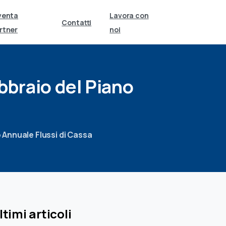
venta
Lavora con
Contatti
rtner
noi
bbraio
del
Piano
 Annuale Flussi di Cassa
ltimi articoli