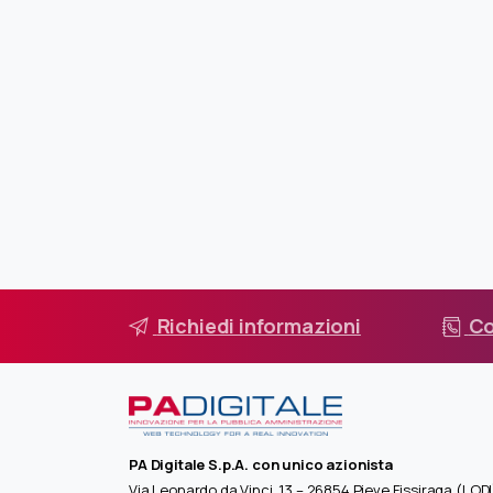
Richiedi informazioni
Co
PA Digitale S.p.A. con unico azionista
Via Leonardo da Vinci, 13 – 26854 Pieve Fissiraga (LODI