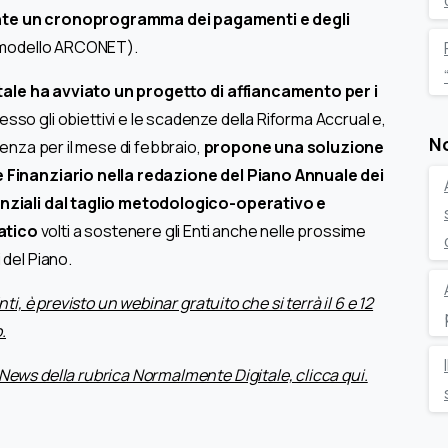
ente un cronoprogramma dei pagamenti e degli
modello ARCONET).
tale ha avviato un progetto di affiancamento per i
so gli obiettivi e le scadenze della Riforma Accrual e,
No
denza per il mese di febbraio,
propone una soluzione
e Finanziario nella redazione del Piano Annuale dei
lenziali dal taglio metodologico-operativo e
atico
volti a sostenere gli Enti anche nelle prossime
 del Piano.
ti, è previsto un webinar gratuito che si terrà il 6 e 12
.
News della rubrica Normalmente Digitale, clicca qui.