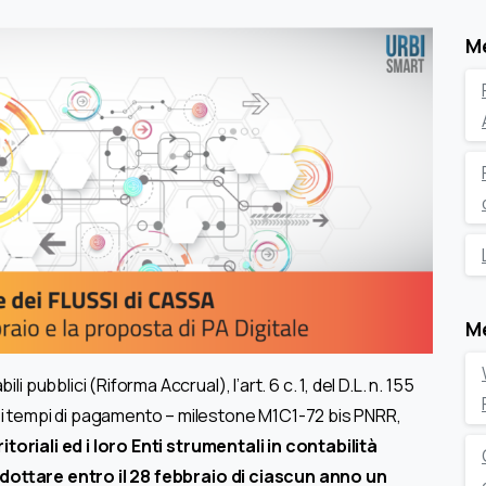
M
M
 pubblici (Riforma Accrual), l’art. 6 c. 1, del D.L. n. 155
dei tempi di pagamento – milestone M1C1-72 bis PNRR,
ritoriali ed i loro Enti strumentali in contabilità
adottare entro il 28 febbraio di ciascun anno un