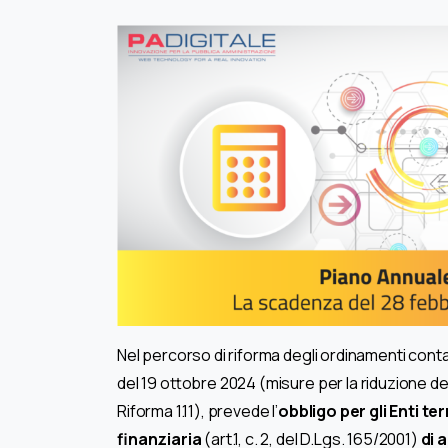
Nel percorso di riforma degli ordinamenti contabili
del 19 ottobre 2024 (misure per la riduzione 
Riforma 1.11), prevede l’
obbligo per gli Enti ter
finanziaria
(art.1, c. 2, del D.Lgs. 165/2001)
di 