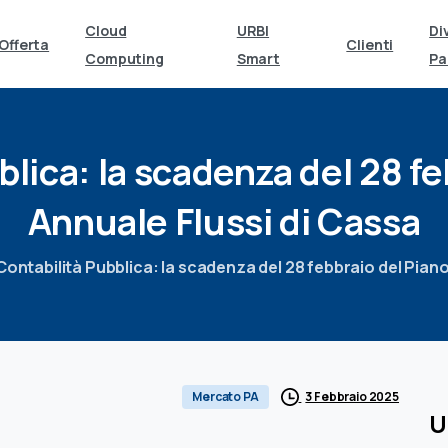
Cloud
URBI
Di
Offerta
Clienti
Computing
Smart
Pa
blica:
la
scadenza
del
28
fe
Annuale
Flussi
di
Cassa
Contabilità Pubblica: la scadenza del 28 febbraio del Piano
3 Febbraio 2025
Mercato PA
U