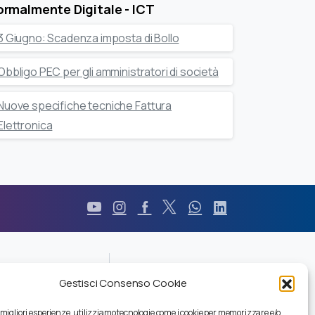
rmalmente Digitale - ICT
3 Giugno: Scadenza imposta di Bollo
Obbligo PEC per gli amministratori di società
Nuove specifiche tecniche Fattura
Elettronica
Durc
Gestisci Consenso Cookie
Pec
Privacy
e migliori esperienze, utilizziamo tecnologie come i cookie per memorizzare e/o