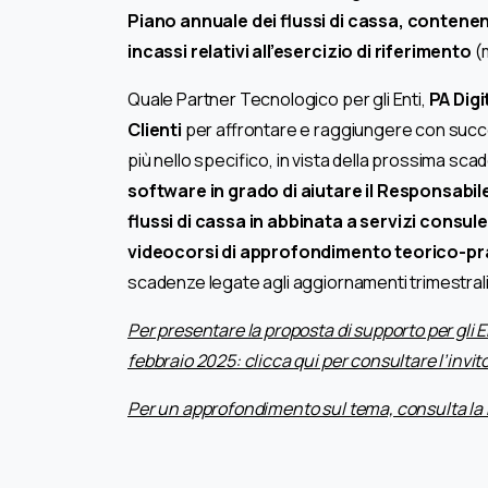
Piano annuale dei flussi di cassa, conten
incassi relativi all’esercizio di riferimento
(
Quale Partner Tecnologico per gli Enti,
PA Digi
Clienti
per affrontare e raggiungere con succes
più nello specifico, in vista della prossima sca
software in grado di aiutare il Responsabil
flussi di cassa in abbinata a servizi consu
videocorsi di approfondimento teorico-pr
scadenze legate agli aggiornamenti trimestrali
Per presentare la proposta di supporto per gli En
febbraio 2025: clicca
qui per consultare l’invito
Per un approfondimento sul tema, consulta la 