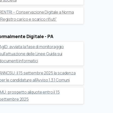
di società
RENTRI – Conservazione Digitale a Norma
“Registro carico e scarico rifiuti”
rmalmente Digitale - PA
AgID: avviata la fase di monitoraggio
sull’attuazione delle Linee Guida sui
documenti informatici
ANNCSU: il 15 settembre 2025 la scadenza
per le candidature all’Avviso 1.3.1 Comuni
IMU: prospetto aliquote entro il 15
settembre 2025