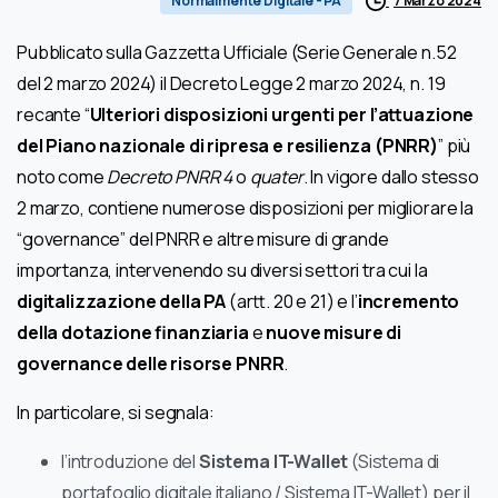
7 Marzo 2024
Normalmente Digitale - PA
Pubblicato sulla Gazzetta Ufficiale (Serie Generale n.52
del 2 marzo 2024) il Decreto Legge 2 marzo 2024, n. 19
recante “
Ulteriori disposizioni urgenti per l’attuazione
del Piano nazionale di ripresa e resilienza (PNRR)
” più
noto come
Decreto PNRR 4
o
quater
. In vigore dallo stesso
2 marzo, contiene numerose disposizioni per migliorare la
“governance” del PNRR e altre misure di grande
importanza, intervenendo su diversi settori tra cui la
digitalizzazione della PA
(artt. 20 e 21) e l’
incremento
della dotazione finanziaria
e
nuove misure di
governance delle risorse PNRR
.
In particolare, si segnala:
l’introduzione del
Sistema IT-Wallet
(Sistema di
portafoglio digitale italiano / Sistema IT-Wallet) per il