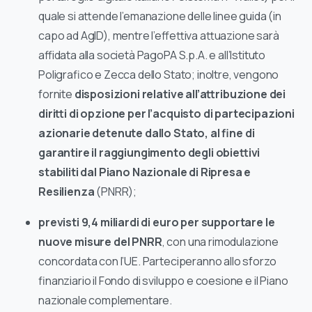
quale si attende l’emanazione delle linee guida (in
capo ad AgID), mentre l’effettiva attuazione sarà
affidata alla società PagoPA S.p.A. e all’Istituto
Poligrafico e Zecca dello Stato; inoltre, vengono
fornite
disposizioni relative all’attribuzione dei
diritti di opzione per l’acquisto di partecipazioni
azionarie detenute dallo Stato, al fine di
garantire il raggiungimento degli obiettivi
stabiliti dal Piano Nazionale di Ripresa e
Resilienza
(PNRR);
previsti 9,4 miliardi di euro per supportare le
nuove misure del PNRR
, con una rimodulazione
concordata con l’UE. Parteciperanno allo sforzo
finanziario il Fondo di sviluppo e coesione e il Piano
nazionale complementare.