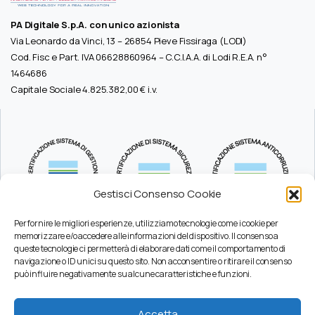
PA Digitale S.p.A. con unico azionista
Via Leonardo da Vinci, 13 – 26854 Pieve Fissiraga (LODI)
Cod. Fisc e Part. IVA 06628860964 – C.C.I.A.A. di Lodi R.E.A. n°
1464686
Capitale Sociale 4.825.382,00 € i.v.
Gestisci Consenso Cookie
Per fornire le migliori esperienze, utilizziamo tecnologie come i cookie per
memorizzare e/o accedere alle informazioni del dispositivo. Il consenso a
queste tecnologie ci permetterà di elaborare dati come il comportamento di
Durc
navigazione o ID unici su questo sito. Non acconsentire o ritirare il consenso
Pec
può influire negativamente su alcune caratteristiche e funzioni.
Privacy
Certificazioni
Accetta