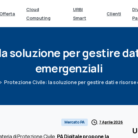
Cloud
URBI
Di
Offerta
Clienti
Computing
Smart
Pa
la
soluzione
per
gestire
dat
emergenziali
Protezione Civile: la soluzione per gestire dati e risorse
7 Aprile 2026
Mercato PA
U
ateria di Protezione Civile,
PA Digitale propone la