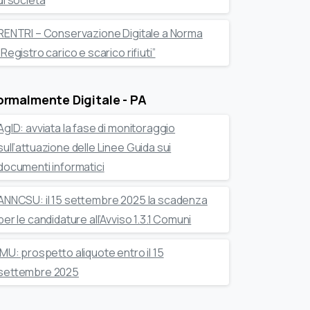
di società
RENTRI – Conservazione Digitale a Norma
“Registro carico e scarico rifiuti”
rmalmente Digitale - PA
AgID: avviata la fase di monitoraggio
sull’attuazione delle Linee Guida sui
documenti informatici
ANNCSU: il 15 settembre 2025 la scadenza
per le candidature all’Avviso 1.3.1 Comuni
IMU: prospetto aliquote entro il 15
settembre 2025