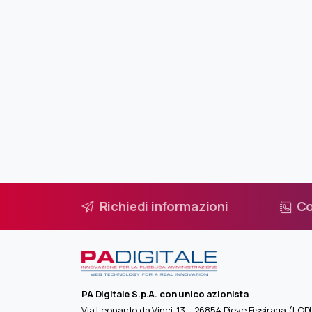
Richiedi informazioni
Co
PA Digitale S.p.A. con unico azionista
Via Leonardo da Vinci, 13 – 26854 Pieve Fissiraga (LODI