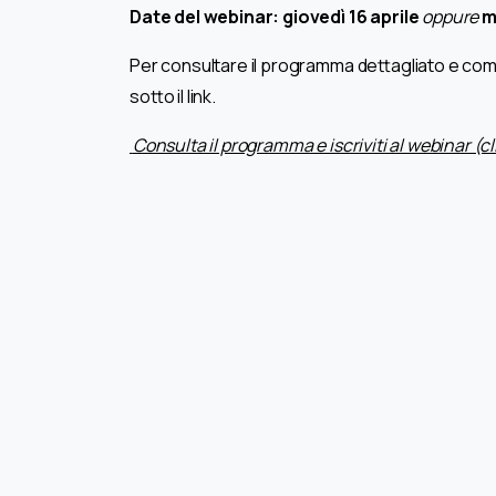
Date del webinar: giovedì 16 aprile
oppure
m
Per consultare il programma dettagliato e compila
sotto il link.
Consulta il programma e iscriviti al webinar (cl