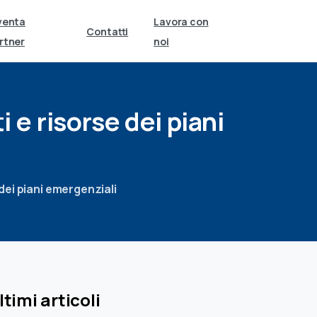
venta
Lavora con
Contatti
rtner
noi
i
e
risorse
dei
piani
 dei piani emergenziali
ltimi articoli