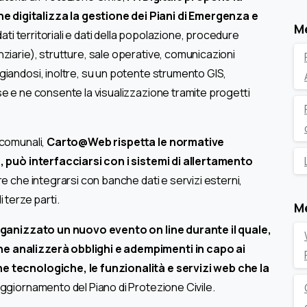
digitalizza la gestione dei Piani di Emergenza e
M
 dati territoriali e dati della popolazione, procedure
ziarie), strutture, sale operative, comunicazioni
iandosi, inoltre, su un potente strumento GIS,
se e ne consente la visualizzazione tramite progetti
rcomunali,
Carto@Web rispetta le normative
e, può interfacciarsi con i sistemi di allertamento
re che integrarsi con banche dati e servizi esterni,
i terze parti.
M
rganizzato un nuovo evento on line durante il quale,
e analizzerà obblighi e adempimenti in capo ai
he tecnologiche, le funzionalità e servizi web che la
 aggiornamento del Piano di Protezione Civile.