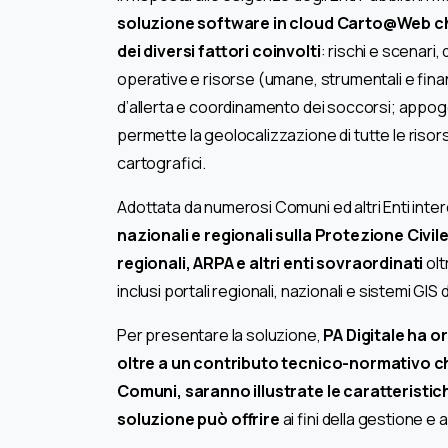
soluzione software in cloud Carto@Web che 
dei diversi fattori coinvolti
: rischi e scenari,
operative e risorse (umane, strumentali e finan
d’allerta e coordinamento dei soccorsi; appogg
permette la geolocalizzazione di tutte le risor
cartografici.
Adottata da numerosi Comuni ed altri Enti inte
nazionali e regionali sulla Protezione Civil
regionali, ARPA e altri enti sovraordinati
olt
inclusi portali regionali, nazionali e sistemi GIS d
Per presentare la soluzione,
PA Digitale ha o
oltre a un contributo tecnico-normativo ch
Comuni, saranno illustrate le caratteristic
soluzione può offrire
ai fini della gestione e