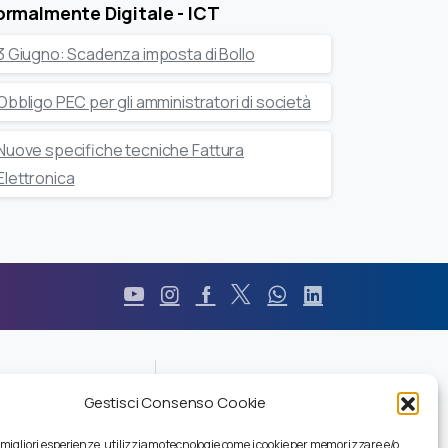
rmalmente Digitale - ICT
3 Giugno: Scadenza imposta di Bollo
Obbligo PEC per gli amministratori di società
Nuove specifiche tecniche Fattura
Elettronica
Durc
Gestisci Consenso Cookie
Pec
Privacy
e migliori esperienze, utilizziamo tecnologie come i cookie per memorizzare e/o