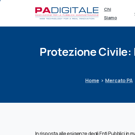
Chi
Siamo
Protezione
Civile:
Home
Mercato PA
In risposta alle esigenze degli Enti Pubblici in m