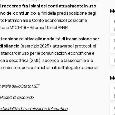
 di raccordo fra i piani dei conti attualmente in uso
M
iano dei conti unico
, ai fini della predisposizione degli
 (Stato Patrimoniale e Conto economico) così come
estone M1C1-118 – Riforma 1.15 del PNRR.
 tecniche relative alle modalità di trasmissione per
di bilancio
(esercizio 2025), attraverso i protocolli di
io standard in uso per le comunicazioni economiche e
ifica e decodifica (XML), secondo le tassonomie e le
li di interoperabilità richiamati dall’allegato tecnico al
M
enerale dello Stato MEF
Modelli di raccordo
le Modalità di trasmissione telematica