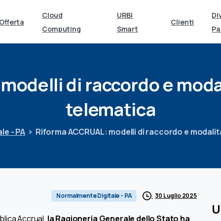
Cloud
URBI
Di
Offerta
Clienti
Computing
Smart
Pa
modelli
di
raccordo
e
moda
telematica
le - PA
Riforma ACCRUAL: modelli di raccordo e modalità
30 Luglio 2025
Normalmente Digitale - PA
U
bblica Accrual,
la Ragioneria Generale dello Stato ha