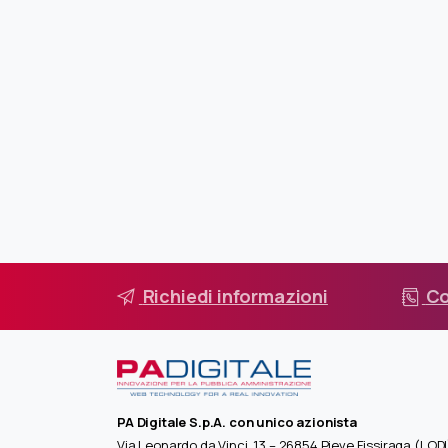
Richiedi informazioni
Co
PA Digitale S.p.A. con unico azionista
Via Leonardo da Vinci, 13 – 26854 Pieve Fissiraga (LODI