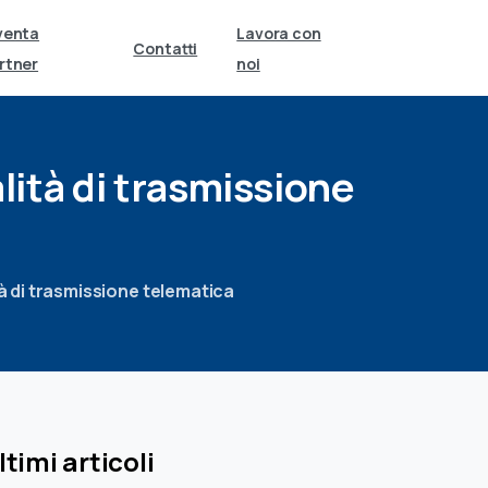
venta
Lavora con
Contatti
rtner
noi
lità
di
trasmissione
 di trasmissione telematica
ltimi articoli