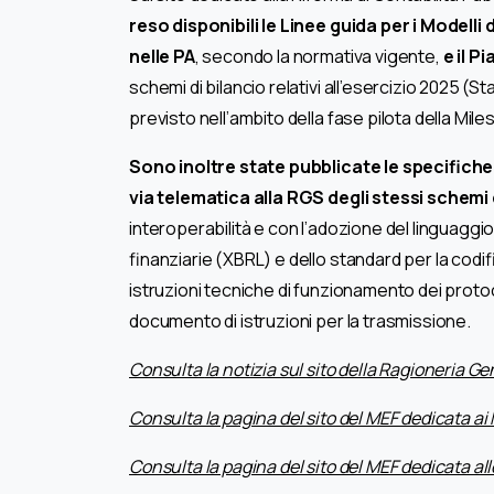
reso disponibili le Linee guida per i Modelli
nelle PA
, secondo la normativa vigente,
e il P
schemi di bilancio relativi all’esercizio 2025
previsto nell’ambito della fase pilota della Mil
Sono inoltre state pubblicate le specifiche
via telematica alla RGS degli stessi schemi 
interoperabilità e con l’adozione del linguagg
finanziarie (XBRL) e dello standard per la cod
istruzioni tecniche di funzionamento dei protocol
documento di istruzioni per la trasmissione.
Consulta
la notizia sul sito della Ragioneria G
Consulta la pagina del sito del MEF dedicata ai 
Consulta la pagina del sito del MEF dedicata al