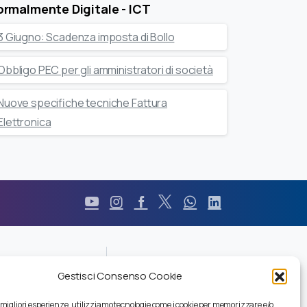
rmalmente Digitale - ICT
3 Giugno: Scadenza imposta di Bollo
Obbligo PEC per gli amministratori di società
Nuove specifiche tecniche Fattura
Elettronica
Durc
Gestisci Consenso Cookie
Pec
Privacy
e migliori esperienze, utilizziamo tecnologie come i cookie per memorizzare e/o