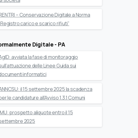
di società
RENTRI – Conservazione Digitale a Norma
“Registro carico e scarico rifiuti”
rmalmente Digitale - PA
AgID: avviata la fase di monitoraggio
sull’attuazione delle Linee Guida sui
documenti informatici
ANNCSU: il 15 settembre 2025 la scadenza
per le candidature all’Avviso 1.3.1 Comuni
IMU: prospetto aliquote entro il 15
settembre 2025