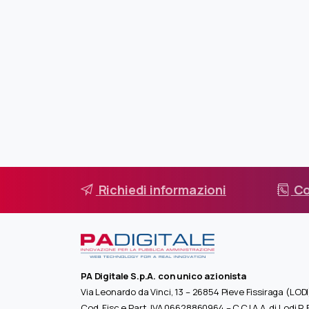
Richiedi informazioni
Co
PA Digitale S.p.A. con unico azionista
Via Leonardo da Vinci, 13 – 26854 Pieve Fissiraga (LODI
Cod. Fisc e Part. IVA 06628860964 – C.C.I.A.A. di Lodi R