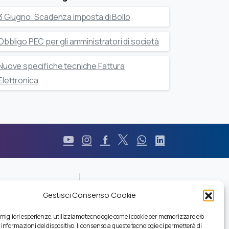
3 Giugno: Scadenza imposta di Bollo
Obbligo PEC per gli amministratori di società
Nuove specifiche tecniche Fattura
Elettronica
Durc
Gestisci Consenso Cookie
Pec
Privacy
e migliori esperienze, utilizziamo tecnologie come i cookie per memorizzare e/o
Certificazioni
 informazioni del dispositivo. Il consenso a queste tecnologie ci permetterà di