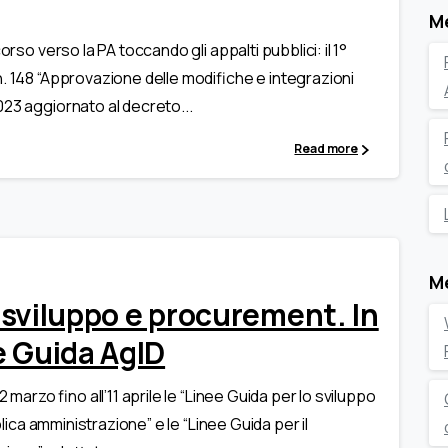
M
orso verso la PA toccando gli appalti pubblici: il 1°
n. 148 “Approvazione delle modifiche e integrazioni
023 aggiornato al decreto...
Read more
0
M
A: sviluppo e procurement. In
e Guida AgID
marzo fino all’11 aprile le “Linee Guida per lo sviluppo
bblica amministrazione” e le “Linee Guida per il