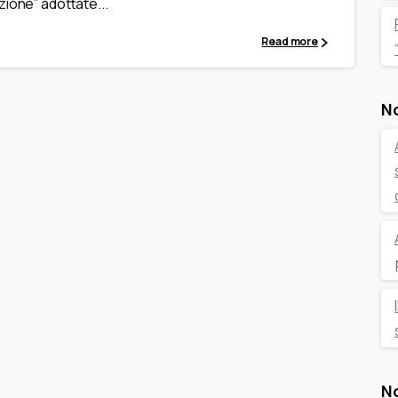
zione” adottate...
Read more
No
No