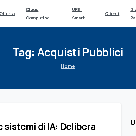
Cloud
URBI
Di
Offerta
Clienti
Computing
Smart
Pa
Tag:
Acquisti
Pubblici
Home
0
U
e sistemi di IA: Delibera