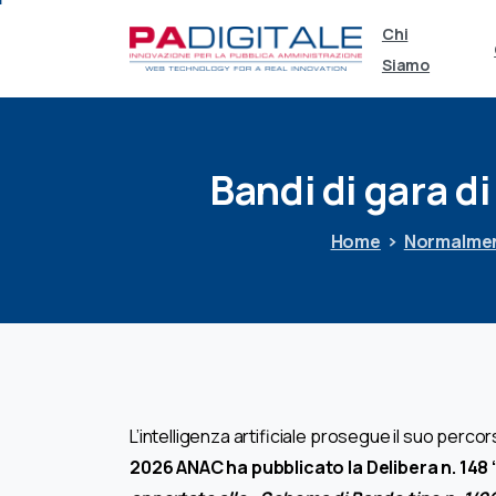
Chi
Siamo
Bandi
di
gara
di
Home
Normalmen
L’intelligenza artificiale prosegue il suo perco
2026 ANAC ha pubblicato la Delibera n. 148 