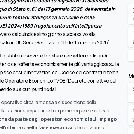
023 aggiornato al decreto legislativo 31 dicembre
io di Stato n. 61 del 13 gennaio 2026, dell’entrata in
5 in tema di intelligenza artificiale e della
(UE) 2024/1689 (regolamento sull’intelligenza
vero dal quindicesimo giorno successivo alla
cato in GU Serie Generale n. 111 del 15 maggio 2026) .
i pubblici di servizi e forniture nei settori ordinari di
riterio dell’offerta economicamente più vantaggiosa sulla
isce così le innovazioni del Codice dei contratti in tema
M
irtuale Operatore Economico FVOE (Decreto correttivo del
endo su alcuni punti nodali:
 operative circa la messa a disposizione della
a stazione appaltante tra i primi cinque classificati
iche da parte degli operatori economici sull’impiego
ell’offerta o nella fase esecutiva
, che dovranno