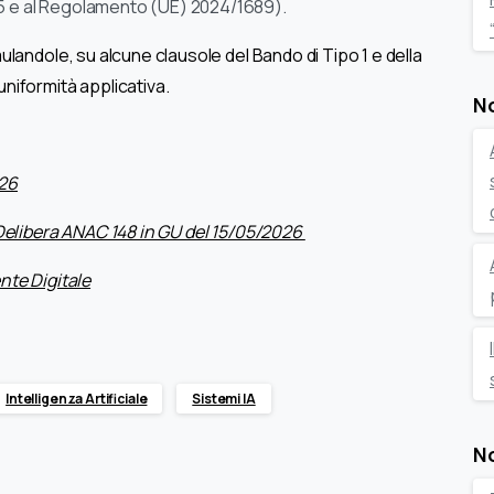
25 e al Regolamento (UE) 2024/1689).
landole, su alcune clausole del Bando di Tipo 1 e della
iformità applicativa.
No
026
Delibera ANAC 148 in GU del 15/05/2026
nte Digitale
Intelligenza Artificiale
Sistemi IA
No