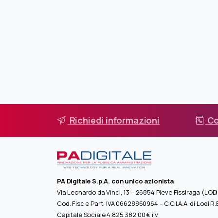
Richiedi informazioni
Co
PA Digitale S.p.A. con unico azionista
Via Leonardo da Vinci, 13 – 26854 Pieve Fissiraga (LODI
Cod. Fisc e Part. IVA 06628860964 – C.C.I.A.A. di Lodi R
Capitale Sociale 4.825.382,00 € i.v.