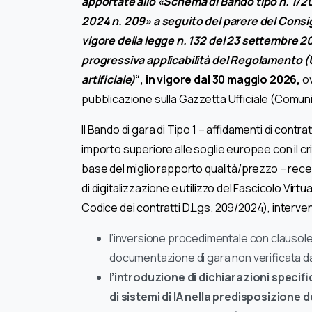
apportate allo «Schema di Bando tipo n. 1/2
2024 n. 209» a seguito del parere del Consigl
vigore della legge n. 132 del 23 settembre 202
progressiva applicabilità del Regolamento 
artificiale)
“, in vigore dal 30 maggio 2026,
ov
pubblicazione sulla Gazzetta Ufficiale (Comuni
Il Bando di gara di Tipo 1 – affidamenti di contratt
importo superiore alle soglie europee con il c
base del miglio rapporto qualità/prezzo – recep
di digitalizzazione e utilizzo del Fascicolo V
Codice dei contratti D.Lgs. 209/2024), interven
l’inversione procedimentale con clausole
documentazione di gara non verificata dall
l’introduzione di dichiarazioni specif
di sistemi di IA nella predisposizione d