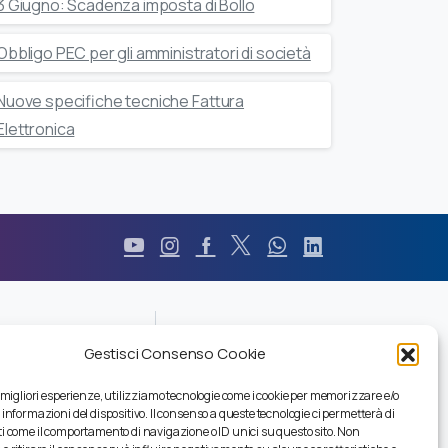
3 Giugno: Scadenza imposta di Bollo
Obbligo PEC per gli amministratori di società
Nuove specifiche tecniche Fattura
Elettronica
Durc
Gestisci Consenso Cookie
Pec
Privacy
e migliori esperienze, utilizziamo tecnologie come i cookie per memorizzare e/o
Certificazioni
 informazioni del dispositivo. Il consenso a queste tecnologie ci permetterà di
Codice Etico
i come il comportamento di navigazione o ID unici su questo sito. Non
Modello Organizzativo