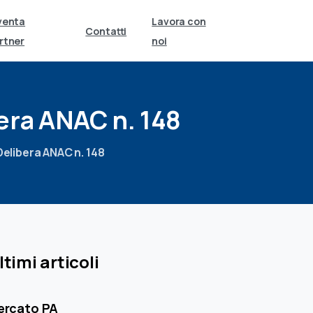
venta
Lavora con
Contatti
rtner
noi
era
ANAC
n.
148
: Delibera ANAC n. 148
ltimi articoli
ercato PA