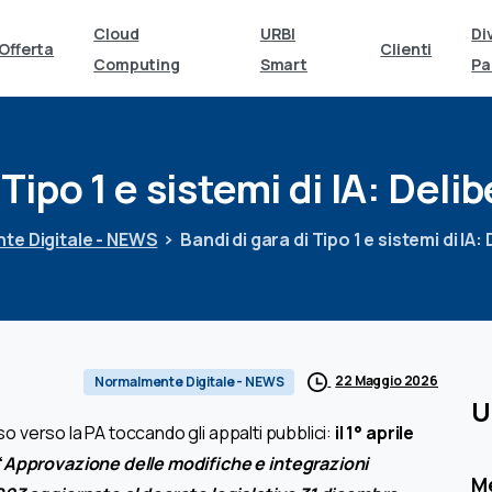
Cloud
URBI
Di
Offerta
Clienti
Computing
Smart
Pa
Tipo
1
e
sistemi
di
IA:
Delib
te Digitale - NEWS
Bandi di gara di Tipo 1 e sistemi di IA
22 Maggio 2026
Normalmente Digitale - NEWS
U
rso verso la PA toccando gli appalti pubblici:
il 1° aprile
“
Approvazione delle modifiche e integrazioni
M