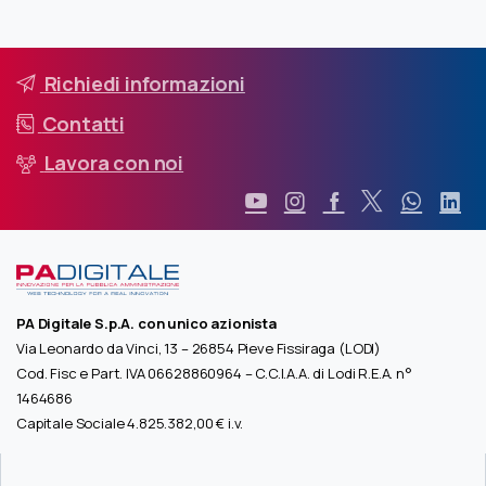
Richiedi informazioni
Contatti
Lavora con noi
PA Digitale S.p.A. con unico azionista
Via Leonardo da Vinci, 13 – 26854 Pieve Fissiraga (LODI)
Cod. Fisc e Part. IVA 06628860964 – C.C.I.A.A. di Lodi R.E.A. n°
1464686
Capitale Sociale 4.825.382,00 € i.v.