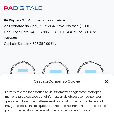
PA Digitale S.p.A. con unico azionista
Via Leonardo da Vinci, 13 – 26854 Pieve Fissiraga (LODI)
Cod. Fisc e Part. IVA 06628860964 – C.C.I.A.A. di Lodi R.E.A. n°
1464686
Capitale Sociale 4.825.382,00 € i.v.
Gestisci Consenso Cookie
Per fornire le migliori esperienze, utilizziamo tecnologie come i cookie per
memorizzare e/o accedere alle informazioni del dispositivo. Il consenso a
queste tecnologie ci permetterà di elaborare dati come il comportamento di
Durc
navigazione o ID unici su questo sito. Non acconsentire o ritirare il consenso
Pec
può influire negativamente su alcune caratteristiche e funzioni.
Privacy