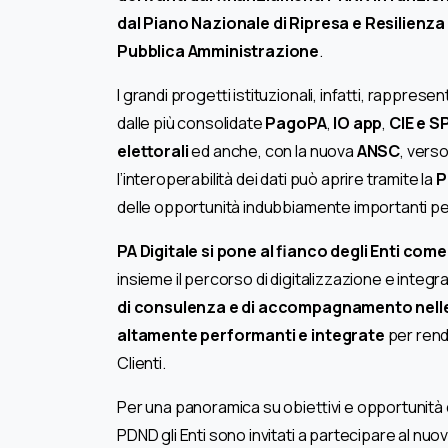
dal Piano Nazionale di Ripresa e Resilienza
Pubblica Amministrazione
.
I grandi progetti istituzionali, infatti, rappres
dalle più consolidate
PagoPA
,
IO app
,
CIE e S
elettorali
ed anche, con la nuova
ANSC
, verso
l’interoperabilità dei dati può aprire tramite la
P
delle opportunità indubbiamente importanti per 
PA Digitale si pone al fianco degli Enti co
insieme il percorso di digitalizzazione e integr
di consulenza e di accompagnamento nelle 
altamente performanti e integrate
per rende
Clienti.
Per una panoramica su obiettivi e opportunità
PDND gli Enti sono invitati a partecipare al nuovo