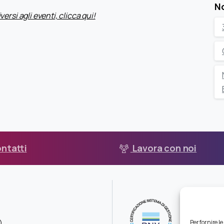
No
ersi agli eventi, clicca qui!
ntatti
Lavora con noi
)
Per fornire l