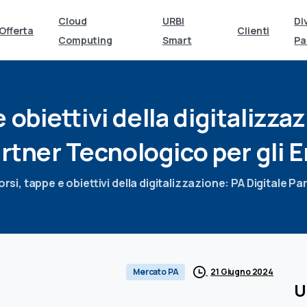
Cloud
URBI
Di
Offerta
Clienti
Computing
Smart
Pa
e
obiettivi
della
digitalizza
rtner
Tecnologico
per
gli
E
rsi, tappe e obiettivi della digitalizzazione: PA Digitale Pa
21 Giugno 2024
Mercato PA
U