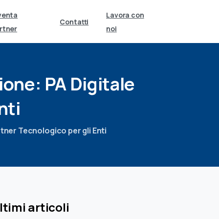
venta
Lavora con
Contatti
rtner
noi
zione:
PA
Digitale
nti
rtner Tecnologico per gli Enti
ltimi articoli