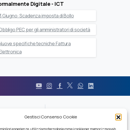
rmalmente Digitale - ICT
3 Giugno: Scadenza imposta di Bollo
Obbligo PEC per gli amministratori di società
Nuove specifiche tecniche Fattura
Elettronica
Durc
Gestisci Consenso Cookie
Pec
Privacy
e migliori esperienze, utilizziamo tecnologie come i cookie per memorizzare e/o