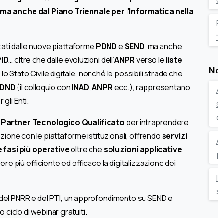
 ma anche dal Piano Triennale per l’Informatica nella
entati dalle nuove piattaforme
PDND
e
SEND
, ma anche
PID
… oltre che dalle evoluzioni dell’
ANPR
verso le
liste
No
 lo Stato Civile digitale, nonché le possibili strade che
DND
(il colloquio con
INAD
,
ANPR
ecc.), rappresentano
gli Enti.
me Partner Tecnologico Qualificato
per intraprendere
azione con le piattaforme istituzionali, offrendo
servizi
fasi più operative
oltre che
soluzioni applicative
re più efficiente ed efficace la digitalizzazione dei
 del PNRR e del PTI, un approfondimento su SEND e
 ciclo di webinar gratuiti.