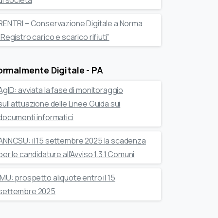
di società
RENTRI – Conservazione Digitale a Norma
“Registro carico e scarico rifiuti”
rmalmente Digitale - PA
AgID: avviata la fase di monitoraggio
sull’attuazione delle Linee Guida sui
documenti informatici
ANNCSU: il 15 settembre 2025 la scadenza
per le candidature all’Avviso 1.3.1 Comuni
IMU: prospetto aliquote entro il 15
settembre 2025