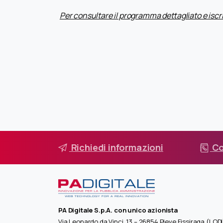
Per consultare il programma dettagliato e iscriv
Richiedi informazioni
Co
PA Digitale S.p.A. con unico azionista
Via Leonardo da Vinci, 13 – 26854 Pieve Fissiraga (LODI