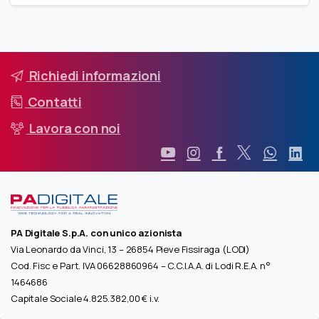
Richiedi informazioni
Contatti
Lavora con noi
PA Digitale S.p.A. con unico azionista
Via Leonardo da Vinci, 13 – 26854 Pieve Fissiraga (LODI)
Cod. Fisc e Part. IVA 06628860964 – C.C.I.A.A. di Lodi R.E.A. n°
1464686
Capitale Sociale 4.825.382,00 € i.v.