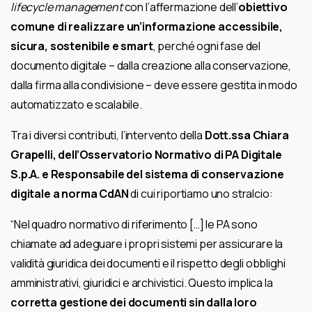
lifecycle management
con l’affermazione dell’
obiettivo
comune di realizzare un’informazione accessibile,
sicura, sostenibile e smart
, perché ogni fase del
documento digitale – dalla creazione alla conservazione,
dalla firma alla condivisione – deve essere gestita in modo
automatizzato e scalabile.
Tra i diversi contributi, l’intervento della
Dott.ssa Chiara
Grapelli, dell’Osservatorio Normativo di PA Digitale
S.p.A. e Responsabile del sistema di conservazione
digitale a norma CdAN
di cui riportiamo uno stralcio:
“Nel quadro normativo di riferimento […] le PA sono
chiamate ad adeguare i propri sistemi per assicurare la
validità giuridica dei documenti e il rispetto degli obblighi
amministrativi, giuridici e archivistici. Questo implica la
corretta gestione dei documenti sin dalla loro