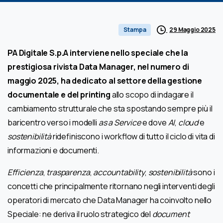
29 Maggio 2025
Stampa
PA Digitale S.p.A interviene nello speciale che la
prestigiosa rivista Data Manager, nel numero di
maggio 2025, ha dedicato al settore della gestione
documentale e del printing
allo scopo di indagare il
cambiamento strutturale che sta spostando sempre più il
baricentro verso i modelli
as a Service
e dove
AI
,
cloud
e
sostenibilità
ridefiniscono i workflow di tutto il ciclo di vita di
informazioni e documenti.
Efficienza
,
trasparenza
,
accountability
,
sostenibilità
sono i
concetti che principalmente ritornano negli interventi degli
operatori di mercato che Data Manager ha coinvolto nello
Speciale: ne deriva il ruolo strategico del
document