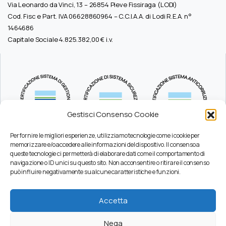
Via Leonardo da Vinci, 13 – 26854 Pieve Fissiraga (LODI)
Cod. Fisc e Part. IVA 06628860964 – C.C.I.A.A. di Lodi R.E.A. n°
1464686
Capitale Sociale 4.825.382,00 € i.v.
Gestisci Consenso Cookie
Per fornire le migliori esperienze, utilizziamo tecnologie come i cookie per
memorizzare e/o accedere alle informazioni del dispositivo. Il consenso a
queste tecnologie ci permetterà di elaborare dati come il comportamento di
Durc
navigazione o ID unici su questo sito. Non acconsentire o ritirare il consenso
Pec
può influire negativamente su alcune caratteristiche e funzioni.
Privacy
Certificazioni
Accetta
Codice Etico
Modello Organizzativo
Nega
Whistleblowing