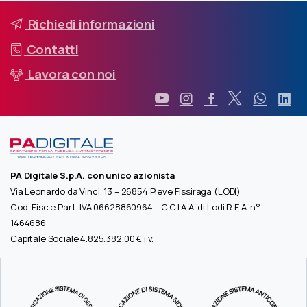
Richiedi informazioni
Contatti
Lavora con noi
PA Digitale S.p.A. con unico azionista
Via Leonardo da Vinci, 13 – 26854 Pieve Fissiraga (LODI)
Cod. Fisc e Part. IVA 06628860964 – C.C.I.A.A. di Lodi R.E.A. n°
1464686
Capitale Sociale 4.825.382,00 € i.v.