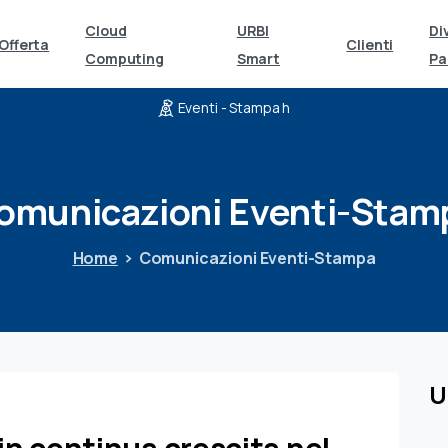
Cloud
URBI
Di
Offerta
Clienti
Computing
Smart
Pa
Eventi - Stampa h
omunicazioni
Eventi-Stam
Home
Comunicazioni Eventi-Stampa
0
U