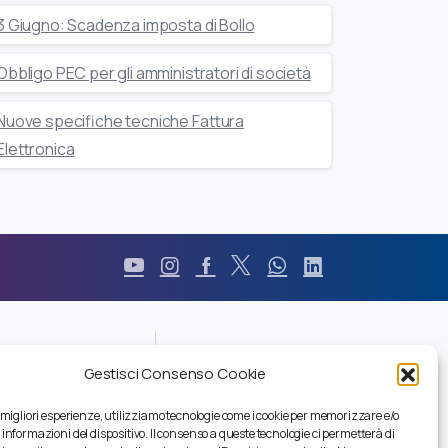
3 Giugno: Scadenza imposta di Bollo
Obbligo PEC per gli amministratori di società
Nuove specifiche tecniche Fattura
Elettronica
Durc
Gestisci Consenso Cookie
Pec
Privacy
e migliori esperienze, utilizziamo tecnologie come i cookie per memorizzare e/o
Certificazioni
 informazioni del dispositivo. Il consenso a queste tecnologie ci permetterà di
Codice Etico