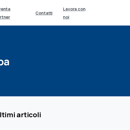
venta
Lavora con
Contatti
rtner
noi
pa
ltimi articoli