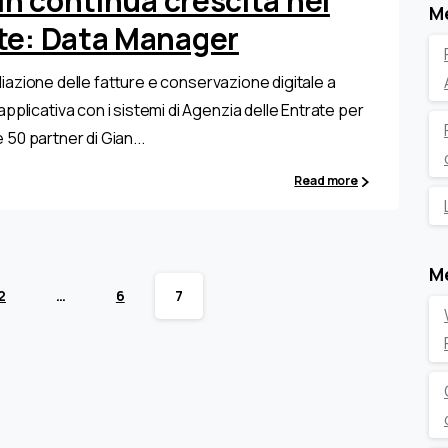
 in continua crescita nel
M
nte: Data Manager
mediazione delle fatture e conservazione digitale a
pplicativa con i sistemi di Agenzia delle Entrate per
e 50 partner di Gian...
Read more
M
2
…
6
7