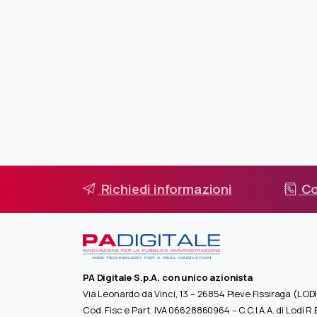
Richiedi informazioni
Co
PA Digitale S.p.A. con unico azionista
Via Leonardo da Vinci, 13 – 26854 Pieve Fissiraga (LODI
Cod. Fisc e Part. IVA 06628860964 – C.C.I.A.A. di Lodi R