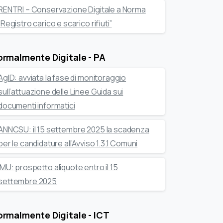
RENTRI – Conservazione Digitale a Norma
“Registro carico e scarico rifiuti”
rmalmente Digitale - PA
AgID: avviata la fase di monitoraggio
sull’attuazione delle Linee Guida sui
documenti informatici
ANNCSU: il 15 settembre 2025 la scadenza
per le candidature all’Avviso 1.3.1 Comuni
IMU: prospetto aliquote entro il 15
settembre 2025
rmalmente Digitale - ICT