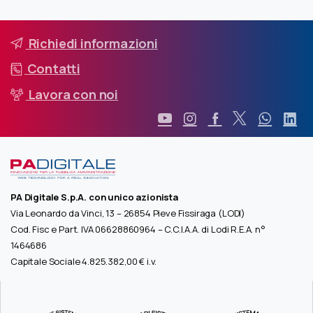
Richiedi informazioni
Contatti
Lavora con noi
PA Digitale S.p.A. con unico azionista
Via Leonardo da Vinci, 13 – 26854 Pieve Fissiraga (LODI)
Cod. Fisc e Part. IVA 06628860964 – C.C.I.A.A. di Lodi R.E.A. n°
1464686
Capitale Sociale 4.825.382,00 € i.v.