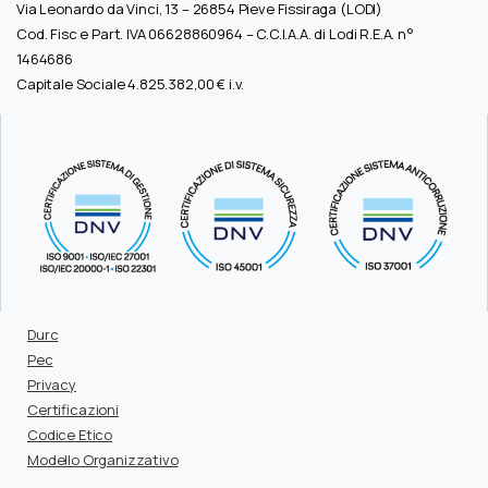
Via Leonardo da Vinci, 13 – 26854 Pieve Fissiraga (LODI)
Cod. Fisc e Part. IVA 06628860964 – C.C.I.A.A. di Lodi R.E.A. n°
1464686
Capitale Sociale 4.825.382,00 € i.v.
Durc
Pec
Privacy
Certificazioni
Codice Etico
Modello Organizzativo