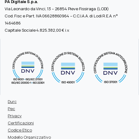
PA Digitale S.p.a.
Via Leonardo da Vinci, 13 – 26854 Pieve Fissiraga (LODI)
Cod. Fisc e Part. IVA 06628860964 – C.C.I.A.A. di Lodi R.E.A. n°
1464686
Capitale Sociale 4.825.382,00 € i.v.
Durc
Pec
Privacy
Certificazioni
Codice Etico
Modello Organizzativo