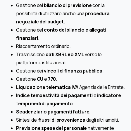
Gestione del
bilancio di previsione
con la
possibilità di utilizzare anche una
procedura
negoziale del budget
.
Gestione del
conto del bilancio e allegati
finanziari
.
Riaccertamento ordinario.
Trasmissione
dati XBRL eo XML
verso le
piattaforme istituzionali.
Gestione dei
vincoli di finanza pubblica
.
Gestione
CU
e
770
.
Liquidazione telematica IVA
Agenzia delle Entrate.
Indice tempestività dei pagamenti
e
indicatore
tempi medi di pagamento
.
Scadenziario pagamenti fatture
.
Sintesi dei
flussi di provenienza
dagli altri ambiti.
Previsione spese del personale
nativamente