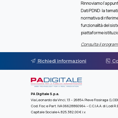
Rinnoviamo l’appunt
Dati PDND: la temat
normativa di riferim
funzionalità del sis
piattaforme istituzi
Consulta il programm
Richiedi informazioni
Co
PA Digitale S.p.a.
Via Leonardo da Vinci, 13 – 26854 Pieve Fissiraga (LODI
Cod. Fisc e Part. IVA 06628860964 – C.C.I.A.A. di Lodi R
Capitale Sociale 4.825.382,00 € i.v.