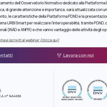
amento dell’Osservatorio Normativo dedicato alla Piattaforma D
ica, di grande attenzione e importanza, sarà attualizzata con un
ento, le caratteristiche della Piattaforma PDND e la presentazio
tema URBI Smart per realizzare l’interoperabilità, tramite PDND, c
onali (INAD e ANPR) e che vanno vantaggio delle attività degli op
a e iscriviti al webinar (clicca qui)
ntatti
Lavora con noi
)
.E.A. n° 1464686