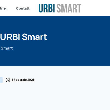
tner
Contatti
URBI
Smart
I Smart
5 Febbraio 2025
a