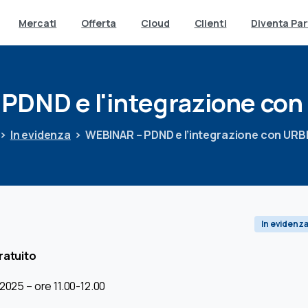
Mercati
Offerta
Cloud
Clienti
Diventa Par
PDND
e
l'integrazione
con
In evidenza
WEBINAR – PDND e l’integrazione con URB
In evidenz
gratuito
2025 – ore 11.00-12.00