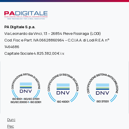
PA Digitale S.p.a.
Via Leonardo da Vinci, 13 – 26854 Pieve Fissiraga (LODI)
Cod. Fisc e Part. IVA 06628860964 – C.C.I.A.A. di Lodi R.E.A. n°
1464686
Capitale Sociale 4.825.382,00 € i.v.
Durc
Pec