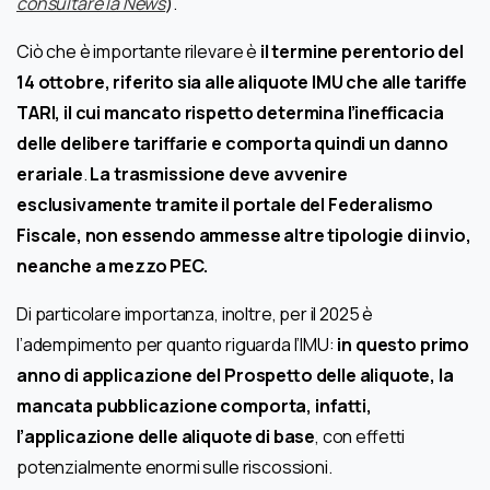
consultare la News
).
Ciò che è importante rilevare è
il termine perentorio del
14 ottobre, riferito sia alle aliquote IMU che alle tariffe
TARI, il cui mancato rispetto determina l’inefficacia
delle delibere tariffarie
e comporta quindi un
danno
erariale
.
La trasmissione deve avvenire
esclusivamente tramite il portale del Federalismo
Fiscale, non essendo ammesse altre tipologie di invio,
neanche a mezzo PEC.
Di particolare importanza, inoltre, per il 2025 è
l’adempimento per quanto riguarda l’IMU:
in questo primo
anno di applicazione del Prospetto delle aliquote, la
mancata pubblicazione comporta, infatti,
l’applicazione delle aliquote di base
, con effetti
potenzialmente enormi sulle riscossioni.