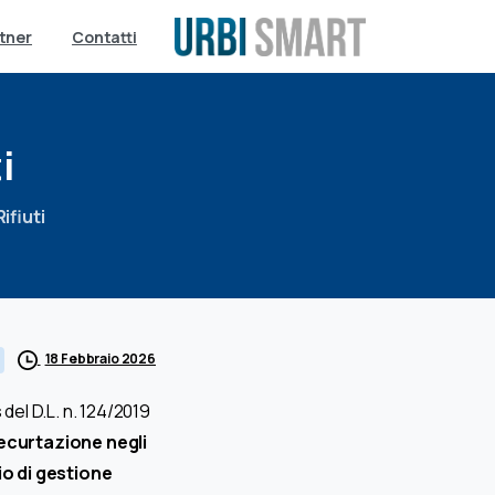
tner
Contatti
i
ifiuti
18 Febbraio 2026
s del D.L. n. 124/2019
decurtazione negli
io di gestione