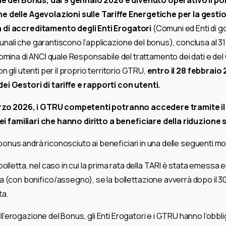
e delle Agevolazioni sulle Tariffe Energetiche per la gest
 di accreditamento degli Enti Erogatori
(Comuni ed Enti di 
ali che garantiscono l’applicazione del bonus), conclusa al 3
nomina di ANCI quale Responsabile del trattamento dei dati e del
n gli utenti per il proprio territorio GTRU,
entro il 28 febbraio
i Gestori di tariffe e rapporti con utenti.
marzo 2026, i GTRU competenti potranno accedere tramite il
clei familiari che hanno diritto a beneficiare della riduzione s
il bonus andrà riconosciuto ai beneficiari in una delle seguenti mo
olletta, nel caso in cui la prima rata della TARI è stata emessa e
a (con bonifico/assegno), se la bollettazione avverrà dopo il 30
ta.
erogazione del Bonus, gli Enti Erogatori e i GTRU hanno l’obbli