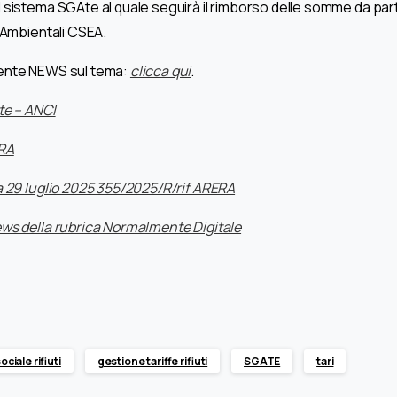
 sistema SGAte al quale seguirà il rimborso delle somme da part
e Ambientali CSEA.
ente NEWS sul tema:
clicca qui
.
te – ANCI
ERA
a 29 luglio 2025 355/2025/R/rif ARERA
ews della rubrica Normalmente Digitale
ciale rifiuti
gestione tariffe rifiuti
SGATE
tari