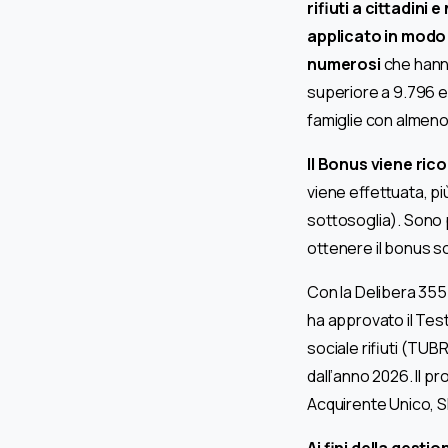
rifiuti a cittadini
applicato in modo 
numerosi
che hanno
superiore a 9.796 eu
famiglie con almeno 4
Il Bonus viene ric
viene effettuata, più
sottosoglia). Sono p
ottenere il bonus soc
Con la Delibera 355/
ha approvato il Tes
sociale rifiuti (TUB
dall’anno 2026. Il pr
Acquirente Unico, SI
Ai fini della gest