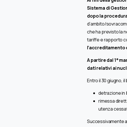
Sistema di Gestion
dopo la procedura
d’ambito/sovracomun
che ha previsto la 
tariffe e rapporto co
l’accreditamento de
A partire dal 1° 
dati relativi ai nu
Entro il 30 giugno, 
detrazione in b
rimessa dirett
utenza cessa
Successivamente all’