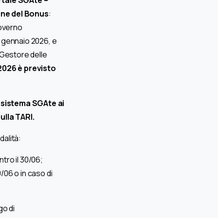
ione del Bonus
:
governo
1 gennaio 2026, e
 Gestore delle
 2026 è previsto
 sistema SGAte ai
ulla TARI.
dalità:
ntro il 30/06;
/06 o in caso di
go di