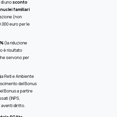
a di uno
sconto
uclei familiari
cazione (non
0.000 euro per le
25%
(la riduzione
o è risultato
i che servono per
gia Reti e Ambiente
noscimento del Bonus
del Bonus a partire
ssati (INPS,
venti diritto.
ortale SGAte –