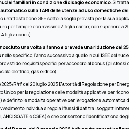
 e nuclei familiari in condizione di disagio economico
. Si tratt
automatico sulla TARI delle utenze ad uso domestiche dei n
 un’attestazione ISEE sotto la soglia prevista per la sua appli
ro per famiglie con massimo 3 figli a carico; non superiore a 2
 figli a carico).
onosciuto una volta all’anno e prevede una riduzione del 
 nello specifico, l’anno successivo a quello in cui l’ISEE del nucle
revisti dei requisiti specifici per accedere al bonus (gli stess
iale elettrico, gas e idrico).
2025/R/rif del 29 luglio 2025 l’Autorità di Regolazione per Ener
to Unico per la regolazione delle modalità applicative per rico
R) e definito le modalità operative per l’erogazione automatica 
ovvedimento individua e regola i flussi di dati tra i soggetti intere
I, ANCI SGATE e CSEA) e che consentono l’identificazione degli a
ione del Bonus, dal 9 gennaio 2026 è divenuto operativo il p