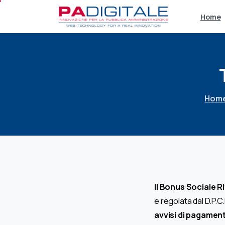
Home
Hom
Il Bonus Sociale 
e regolata dal D.P.C
avvisi di pagament