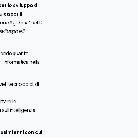
er lo sviluppo di
ida per il
one AgID n.43 del 10
viluppo e il
secondo quanto
 l’informatica nella
elli tecnologici, di
tare le
sull’intelligenza
ssimi anni con cui