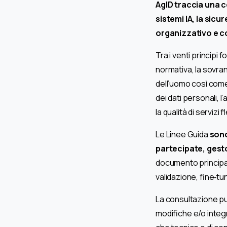
AgID traccia una c
sistemi IA, la sicure
organizzativo e co
Tra i venti principi 
normativa, la sovran
dell’uomo così come 
dei dati personali, l
la qualità di servizi
Le Linee Guida
sono
partecipate, gestor
documento principale 
validazione, fine‑tun
La consultazione pub
modifiche e/o integra