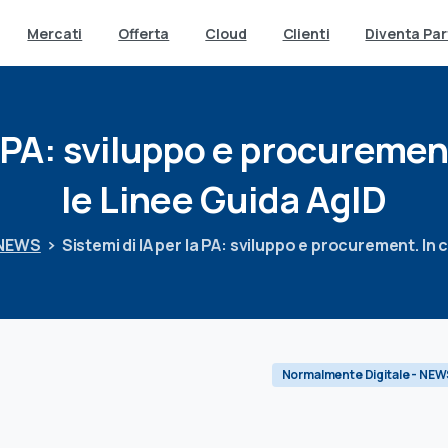
Mercati
Offerta
Cloud
Clienti
Diventa Par
PA:
sviluppo
e
procuremen
le
Linee
Guida
AgID
 NEWS
Sistemi di IA per la PA: sviluppo e procurement. In
Normalmente Digitale - NEW