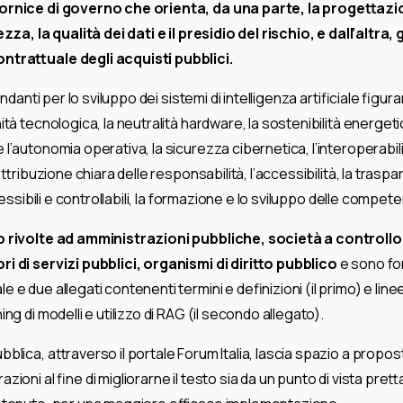
ornice di governo che orienta, da una parte, la progettazi
zza, la qualità dei dati e il presidio del rischio, e dall’altra, g
ntrattuale degli acquisti pubblici.
fondanti per lo sviluppo dei sistemi di intelligenza artificiale figu
ità tecnologica, la neutralità hardware, la sostenibilità energetic
l’autonomia operativa, la sicurezza cibernetica, l’interoperabili
’attribuzione chiara delle responsabilità, l’accessibilità, la traspa
 flessibili e controllabili, la formazione e lo sviluppo delle compe
 rivolte ad amministrazioni pubbliche, società a controllo
i di servizi pubblici, organismi di diritto pubblico
e sono fo
e due allegati contenenti termini e definizioni (il primo) e linee 
ing di modelli e utilizzo di RAG (il secondo allegato).
blica, attraverso il portale Forum Italia, lascia spazio a proposte
zioni al fine di migliorarne il testo sia da un punto di vista pret