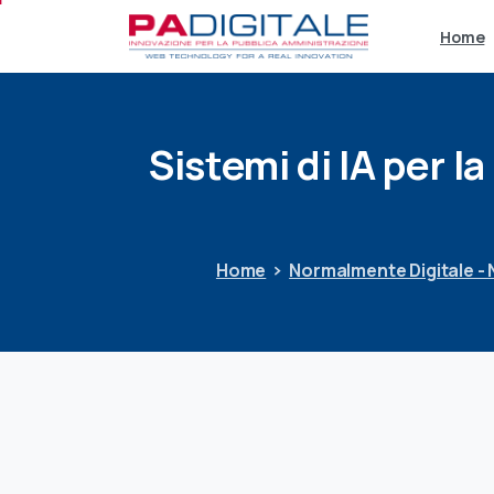
Home
Sistemi
di
IA
per
la
Home
Normalmente Digitale -