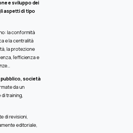
one e sviluppo dei
li aspetti di tipo
rano: la conformità
a e la centralità
tà, la protezione
renza, l’efficienza e
tenze…
 pubblico, società
rmate da un
di training,
 di revisioni,
tamente editoriale,