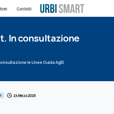
tner
Contatti
t.
In
consultazione
 consultazione le Linee Guida AgID
24 Marzo 2026
S