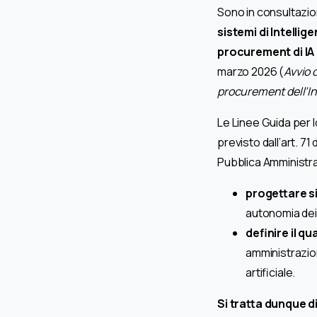
Sono in consultazione
sistemi di Intellig
procurement di IA
marzo 2026 (
Avvio d
procurement dell’In
Le Linee Guida per l
previsto dall’art. 7
Pubblica Amministr
progettare si
autonomia dei 
definire il 
amministrazion
artificiale.
Si tratta dunque d