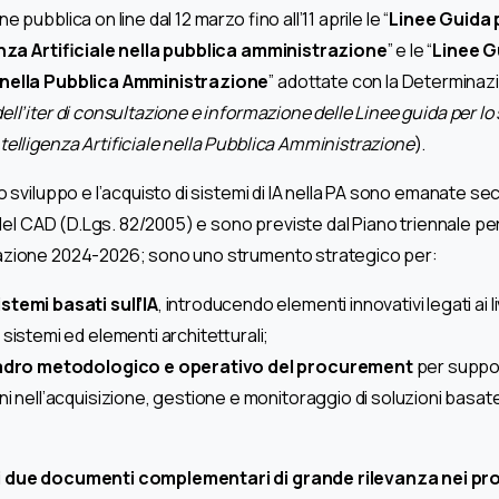
 pubblica on line dal 12 marzo fino all’11 aprile le “
Linee Guida p
enza Artificiale nella pubblica amministrazione
” e le “
Linee Gu
 nella Pubblica Amministrazione
” adottate con la Determinazi
ell’iter di consultazione e informazione delle Linee guida per lo s
telligenza Artificiale nella Pubblica Amministrazione
).
o sviluppo e l’acquisto di sistemi di IA nella PA sono emanate 
1 del CAD (D.Lgs. 82/2005) e sono previste dal Piano triennale per
azione 2024-2026; sono uno strumento strategico per:
stemi basati sull’IA
, introducendo elementi innovativi legati ai liv
sistemi ed elementi architetturali;
quadro metodologico e operativo del procurement
per suppor
i nell’acquisizione, gestione e monitoraggio di soluzioni basate 
i due documenti complementari di grande rilevanza nei pro