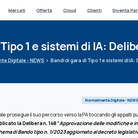
Mercati
Offerta
Cloud
Clienti
Diventa Par
Tipo
1
e
sistemi
di
IA:
Delib
te Digitale - NEWS
Bandi di gara di Tipo 1 e sistemi di IA
Normalmente Digitale - NEW
iciale prosegue il suo percorso verso la PA toccando gli appalti pu
icato la Delibera n. 148 “
Approvazione delle modifiche e in
hema di Bando tipo n. 1/2023 aggiornato al decreto legislati