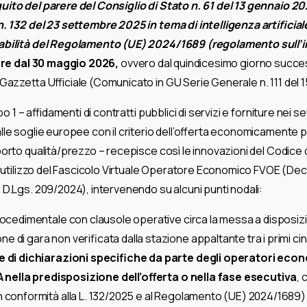
ito del parere del Consiglio di Stato n. 61 del 13 gennaio 202
n. 132 del 23 settembre 2025 in tema di intelligenza artificiale
abilità del Regolamento (UE) 2024/1689 (regolamento sull’i
gore dal 30 maggio 2026,
ovvero dal quindicesimo giorno succes
 Gazzetta Ufficiale (Comunicato in GU Serie Generale n. 111 del 
po 1 – affidamenti di contratti pubblici di servizi e forniture nei set
lle soglie europee con il criterio dell’offerta economicamente p
orto qualità/prezzo – recepisce così le innovazioni del Codice d
 e utilizzo del Fascicolo Virtuale Operatore Economico FVOE (Dec
 D.Lgs. 209/2024), intervenendo su alcuni punti nodali:
rocedimentale con clausole operative circa la messa a disposiz
 di gara non verificata dalla stazione appaltante tra i primi cin
e di dichiarazioni specifiche da parte degli operatori econ
 IA nella predisposizione dell’offerta o nella fase esecutiva
,
n conformità alla L. 132/2025 e al Regolamento (UE) 2024/1689)