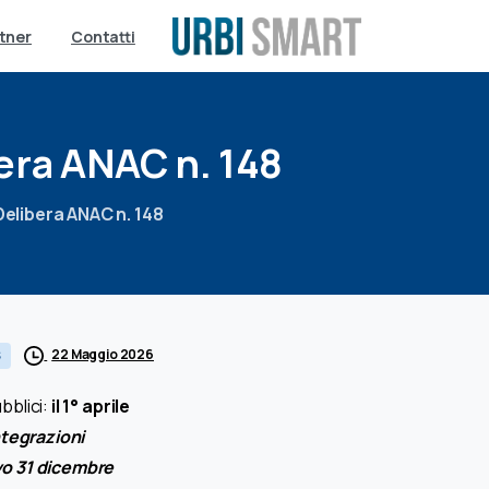
tner
Contatti
era
ANAC
n.
148
: Delibera ANAC n. 148
22 Maggio 2026
S
bblici:
il 1° aprile
tegrazioni
vo 31 dicembre