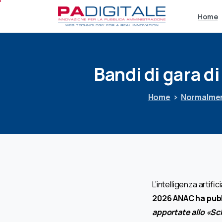
Home
Bandi
di
gara
di
Home
Normalmen
L’intelligenza artif
2026 ANAC ha pubbl
apportate allo «Sc