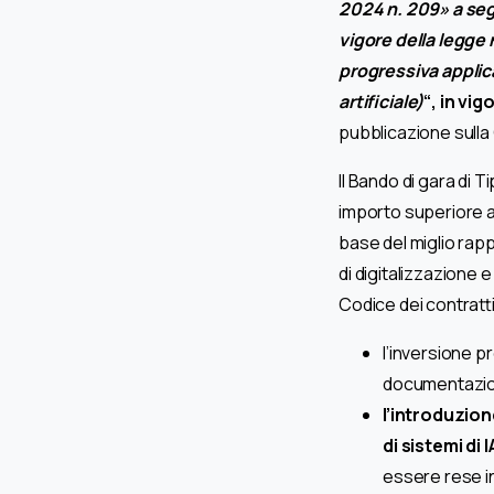
2024 n. 209» a segu
vigore della legge 
progressiva applic
artificiale)
“, in vi
pubblicazione sulla
Il Bando di gara di Ti
importo superiore a
base del miglio rapp
di digitalizzazione
Codice dei contratti
l’inversione p
documentazione
l’introduzion
di sistemi di
essere rese i