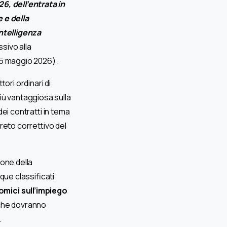
6, dell’entrata in
 e della
ntelligenza
sivo alla
15 maggio 2026) .
tori ordinari di
iù vantaggiosa sulla
ei contratti in tema
reto correttivo del
ione della
que classificati
omici sull’impiego
 che dovranno
.