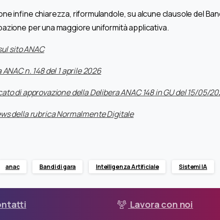
e infine chiarezza, riformulandole, su alcune clausole del Bando
azione per una maggiore uniformità applicativa.
sul sito ANAC
 ANAC n. 148 del 1 aprile 2026
ato di approvazione della Delibera ANAC 148 in GU del 15/05/2
ews della rubrica Normalmente Digitale
anac
Bandi di gara
Intelligenza Artificiale
Sistemi IA
ntatti
Lavora con noi