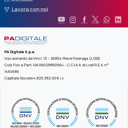
Lavora con noi
PA Digitale S.p.a.
Via Leonardo da Vinci, 13 – 26854 Pieve Fissiraga (LODI)
Cod. Fisc e Part. IVA 06628860964 – C.C.I.A.A. di Lodi R.E.A. n°
1464686
Capitale Sociale 4.825.382,00 € i.v.