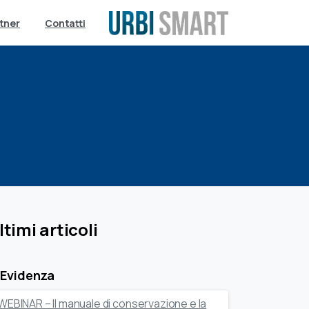
tner
Contatti
ltimi articoli
 Evidenza
WEBINAR – Il manuale di conservazione e la