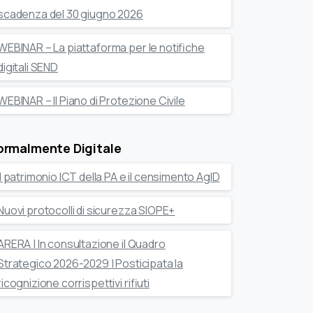
scadenza del 30 giugno 2026
WEBINAR – La piattaforma per le notifiche
digitali SEND
WEBINAR – Il Piano di Protezione Civile
ormalmente Digitale
Il patrimonio ICT della PA e il censimento AgID
Nuovi protocolli di sicurezza SIOPE+
ARERA | In consultazione il Quadro
Strategico 2026-2029 | Posticipata la
ricognizione corrispettivi rifiuti