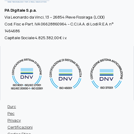
PA Digitale S.p.a.
Via Leonardo da Vinci, 13 – 26854 Pieve Fissiraga (LODI)
Cod. Fisc e Part. IVA 06628860964 – C.C.I.A.A. di Lodi R.E.A. n°
1464686
Capitale Sociale 4.825.382,00 € i.v.
Durc
Pec
Privacy
Certificazioni
Codice Etico