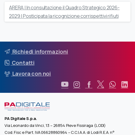
ARERA | In consultazione il Quadro Strategico 2026-
2029 | Posticipata la ricognizione corrispettivi rifiuti
Richiedi informazioni
Contatti
Lavora con noi
PA Digitale S.p.a.
Via Leonardo da Vinci, 13 – 26854 Pieve Fissiraga (LODI)
Cod. Fisc e Part. IVA 06628860964 – C.C.I.A.A. di Lodi R.E.A. n°