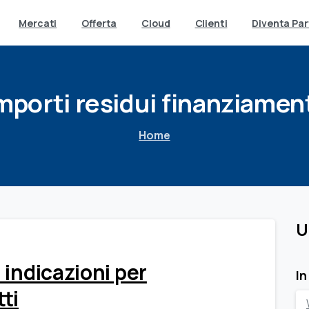
Mercati
Offerta
Cloud
Clienti
Diventa Par
mporti
residui
finanziamen
Home
U
 indicazioni per
In
ti