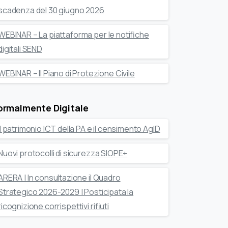
scadenza del 30 giugno 2026
WEBINAR – La piattaforma per le notifiche
digitali SEND
WEBINAR – Il Piano di Protezione Civile
ormalmente Digitale
Il patrimonio ICT della PA e il censimento AgID
Nuovi protocolli di sicurezza SIOPE+
ARERA | In consultazione il Quadro
Strategico 2026-2029 | Posticipata la
ricognizione corrispettivi rifiuti