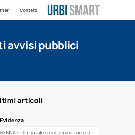
tner
Contatti
ti
avvisi
pubblici
ltimi articoli
 Evidenza
WEBINAR – Il manuale di conservazione e la