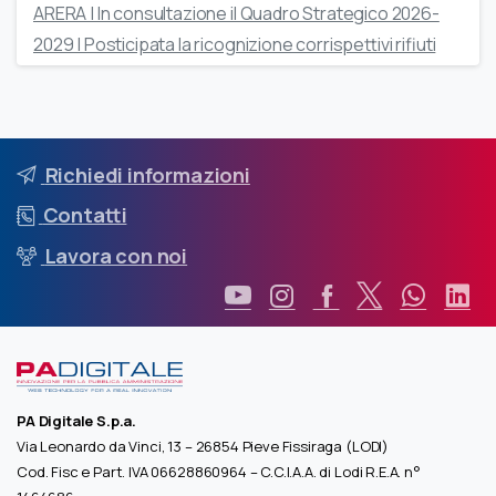
ARERA | In consultazione il Quadro Strategico 2026-
2029 | Posticipata la ricognizione corrispettivi rifiuti
Richiedi informazioni
Contatti
Lavora con noi
PA Digitale S.p.a.
Via Leonardo da Vinci, 13 – 26854 Pieve Fissiraga (LODI)
Cod. Fisc e Part. IVA 06628860964 – C.C.I.A.A. di Lodi R.E.A. n°