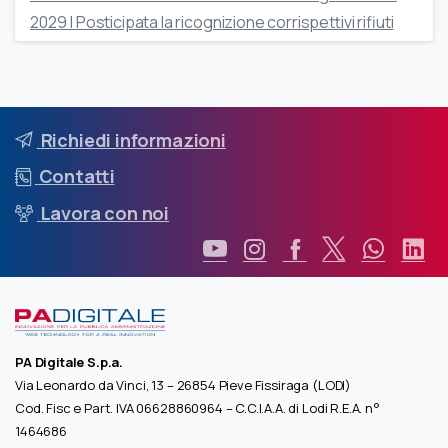
2029 | Posticipata la ricognizione corrispettivi rifiuti
Richiedi informazioni
Contatti
Lavora con noi
PA Digitale S.p.a.
Via Leonardo da Vinci, 13 – 26854 Pieve Fissiraga (LODI)
Cod. Fisc e Part. IVA 06628860964 – C.C.I.A.A. di Lodi R.E.A. n°
1464686