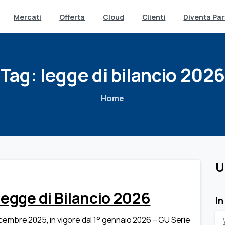
Mercati
Offerta
Cloud
Clienti
Diventa Par
Tag:
legge
di
bilancio
202
Home
U
 Legge di Bilancio 2026
In
dicembre 2025, in vigore dal 1° gennaio 2026 – GU Serie