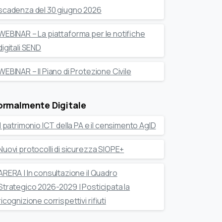
scadenza del 30 giugno 2026
WEBINAR – La piattaforma per le notifiche
digitali SEND
WEBINAR – Il Piano di Protezione Civile
ormalmente Digitale
Il patrimonio ICT della PA e il censimento AgID
Nuovi protocolli di sicurezza SIOPE+
ARERA | In consultazione il Quadro
Strategico 2026-2029 | Posticipata la
ricognizione corrispettivi rifiuti