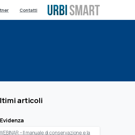
tner
Contatti
6
ltimi articoli
 Evidenza
WEBINAR – Il manuale di conservazione e la