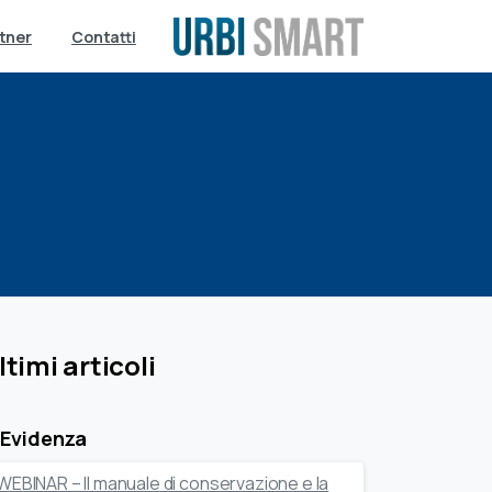
tner
Contatti
ltimi articoli
 Evidenza
WEBINAR – Il manuale di conservazione e la