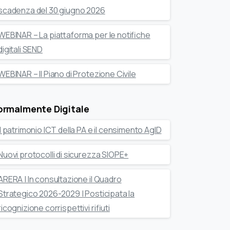
scadenza del 30 giugno 2026
WEBINAR – La piattaforma per le notifiche
digitali SEND
WEBINAR – Il Piano di Protezione Civile
ormalmente Digitale
Il patrimonio ICT della PA e il censimento AgID
Nuovi protocolli di sicurezza SIOPE+
ARERA | In consultazione il Quadro
Strategico 2026-2029 | Posticipata la
ricognizione corrispettivi rifiuti