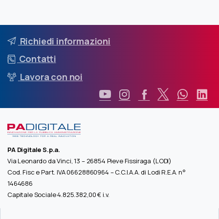
Richiedi informazioni
Contatti
Lavora con noi
PA Digitale S.p.a.
Via Leonardo da Vinci, 13 – 26854 Pieve Fissiraga (LODI)
Cod. Fisc e Part. IVA 06628860964 – C.C.I.A.A. di Lodi R.E.A. n°
1464686
Capitale Sociale 4.825.382,00 € i.v.