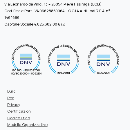
Via Leonardo da Vinci, 13 – 26854 Pieve Fissiraga (LODI)
Cod. Fisc e Part. IVA 06628860964 – C.C.I.A.A. di Lodi R.E.A. n°
1464686
Capitale Sociale 4.825.382,00 € i.v.
Durc
Pec
Privacy
Certificazioni
Codice Etico
Modello Organizzativo