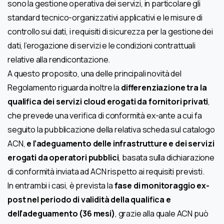
sono la gestione operativa dei servizi, in particolare gli
standard tecnico-organizzativi applicativi e le misure di
controllo sui dati, i requisiti di sicurezza per la gestione dei
dati, l’erogazione di servizi e le condizioni contrattuali
relative alla rendicontazione.
A questo proposito, una delle principali novità del
Regolamento riguarda inoltre la
differenziazione tra la
qualifica dei servizi cloud erogati da fornitori privati
,
che prevede una verifica di conformità ex-ante a cui fa
seguito la pubblicazione della relativa scheda sul catalogo
ACN,
e l’adeguamento delle infrastrutture e dei servizi
erogati da operatori pubblici
, basata sulla dichiarazione
di conformità inviata ad ACN rispetto ai requisiti previsti.
In entrambi i casi, è prevista la
fase di monitoraggio ex-
post nel periodo di validità della qualifica e
dell’adeguamento (36 mesi)
, grazie alla quale ACN può