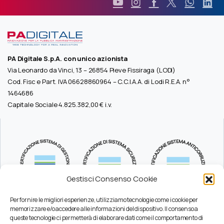
PA Digitale S.p.A. con unico azionista
Via Leonardo da Vinci, 13 – 26854 Pieve Fissiraga (LODI)
Cod. Fisc e Part. IVA 06628860964 – C.C.I.A.A. di Lodi R.E.A. n°
1464686
Capitale Sociale 4.825.382,00 € i.v.
Gestisci Consenso Cookie
Per fornire le migliori esperienze, utilizziamo tecnologie come i cookie per
memorizzare e/o accedere alle informazioni del dispositivo. Il consenso a
queste tecnologie ci permetterà di elaborare dati come il comportamento di
Durc