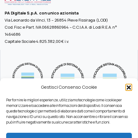
PA Digitale S.p.A. con unico azionista
Via Leonardo da Vinci, 13 – 26854 Pieve Fissiraga (LODI)
Cod. Fisc e Part. IVA 06628860964 – C.C.I.A.A. di Lodi R.E.A. n°
1464686
Capitale Sociale 4.825.382,00 € i.v.
Gestisci Consenso Cookie
Per fornire le migliori esperienze, utilizziamo tecnologie come i cookie per
memorizzare e/o accedere alle informazioni del dispositivo. Il consenso a
queste tecnologie ci permetterà di elaborare dati come il comportamento di
Durc
navigazione o ID unici su questo sito. Non acconsentire o ritirare il consenso
Pec
può influire negativamente su alcune caratteristiche e funzioni.
Privacy
Certificazioni