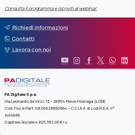
Consulta il programma e iscriviti al webinar.
Richiedi informazioni
Contatti
Lavora con noi
PA Digitale S.p.a.
Via Leonardo da Vinci, 13 – 26854 Pieve Fissiraga (LODI)
Cod. Fisc e Part. IVA 06628860964 – C.C.I.A.A. di Lodi R.E.A. n°
1464686
Capitale Sociale 4.825.382,00 € i.v.