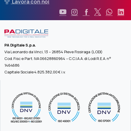
Lavora con noi
PA Digitale S.p.a.
Via Leonardo da Vinci, 13 – 26854 Pieve Fissiraga (LODI)
Cod. Fisc e Part. IVA 06628860964 – C.C.I.A.A. di Lodi R.E.A. n°
1464686
Capitale Sociale 4.825.382,00 € i.v.