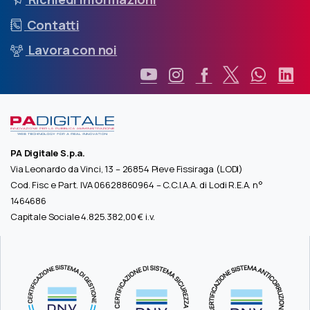
Contatti
Lavora con noi
PA Digitale S.p.a.
Via Leonardo da Vinci, 13 – 26854 Pieve Fissiraga (LODI)
Cod. Fisc e Part. IVA 06628860964 – C.C.I.A.A. di Lodi R.E.A. n°
1464686
Capitale Sociale 4.825.382,00 € i.v.