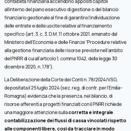
contabilità finanziaria accendono appositi capitoli
all’interno del piano esecutivo di gestione o del bilancio
finanziario gestionale al fine di garantire l’individuazione
delle entrate e delle uscite relative al finanziamento
specifico (art. 3, c. 3, D.M. 11 ottobre 2021, emanato dal
Ministero dell’Economia e delle Finanze “Procedure relative
alla gestione finanziaria delle risorse previste nell’ambito
del PNRR di cui all’articolo 1, comma 1042, della legge 30
dicembre 2020, n. 178”).
La Deliberazione della Corte dei Conti n. 78/2024/VSG,
depositata il 25 luglio 2024 (sez. reg. di contr. per l’Emilia-
Romagna) evidenzia che la presenza, nel bilancio, di
risorse afferenti a progetti finanziati con il PNRR richiede
una maggiore attenzione sulla
corretta e integrale
contabilizzazione dei flussi di cassa vincolati rispetto
alle componenti libere, così da tracciare in modo