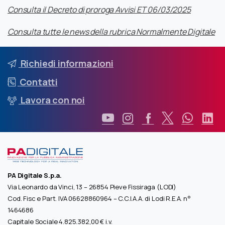
Consulta il Decreto di proroga Avvisi ET 06/03/2025
Consulta tutte le news della rubrica Normalmente Digitale
Richiedi informazioni
Contatti
Lavora con noi
PA Digitale S.p.a.
Via Leonardo da Vinci, 13 – 26854 Pieve Fissiraga (LODI)
Cod. Fisc e Part. IVA 06628860964 – C.C.I.A.A. di Lodi R.E.A. n°
1464686
Capitale Sociale 4.825.382,00 € i.v.