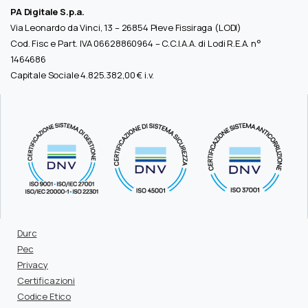
PA Digitale S.p.a.
Via Leonardo da Vinci, 13 – 26854 Pieve Fissiraga (LODI)
Cod. Fisc e Part. IVA 06628860964 – C.C.I.A.A. di Lodi R.E.A. n°
1464686
Capitale Sociale 4.825.382,00 € i.v.
Durc
Pec
Privacy
Certificazioni
Codice Etico