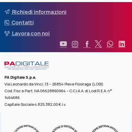
Richiedi informazioni
Contatti
Lavora con noi
PA Digitale S.p.a.
Via Leonardo da Vinci, 13 – 26854 Pieve Fissiraga (LODI)
Cod. Fisc e Part. IVA 06628860964 – C.C.I.A.A. di Lodi R.E.A. n°
1464686
Capitale Sociale 4.825.382,00 € i.v.