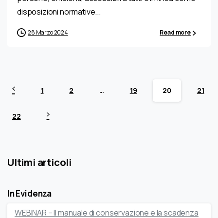
disposizioni normative...
28 Marzo 2024
Read more
1
2
…
19
20
21
22
Ultimi articoli
In Evidenza
WEBINAR – Il manuale di conservazione e la scadenza