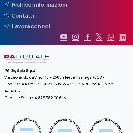
Richiedi informazioni
Contatti
Lavora con noi
PA Digitale S.p.a.
Via Leonardo da Vinci, 13 – 26854 Pieve Fissiraga (LODI)
Cod. Fisc e Part. IVA 06628860964 – C.C.I.A.A. di Lodi R.E.A. n°
1464686
Capitale Sociale 4.825.382,00 € i.v.